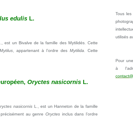
Tous les 
lus edulis
L.
photogr
intellect
utilisés 
., est un Bivalve de la famille des Mytilidés. Cette
Mytilus
, appartenant à l’ordre des
Mytilida
. Cette
Pour une 
à l'ad
contact@
européen,
Oryctes nasicornis
L.
ryctes nasicornis
L., est un Hanneton de la famille
ès précisément au genre
Oryctes
inclus dans l’ordre