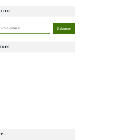
ETTER
TILES
OS