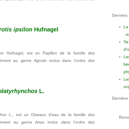
Derniers a
La
otis ipsilon
Hufnagel
: 
Se 
d'o
ilon
Hufnagel, est un Papillon de la famille des
Le
cisément au genre
Agrotis
inclus dans l’ordre des
bén
phy
Le
ori
platyrhynchos
L.
Dernière 
chos
L.,
est un Oiseaux d’eau de la famille des
Revue
cisément au genre
Anas
inclus dans l’ordre des