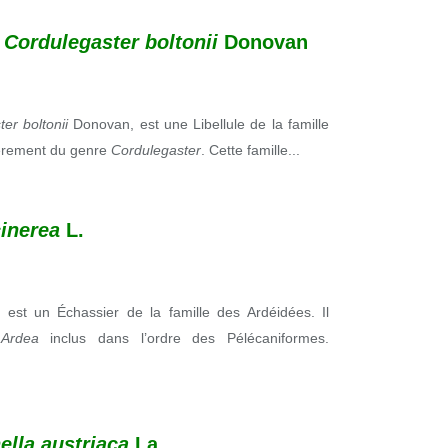
,
Cordulegaster boltonii
Donovan
ter boltonii
Donovan, est une Libellule de la famille
lièrement du genre
Cordulegaster
. Cette famille...
inerea
L.
, est un Échassier de la famille des Ardéidées. Il
e
Ardea
inclus dans l’ordre des Pélécaniformes.
ella austriaca
La.