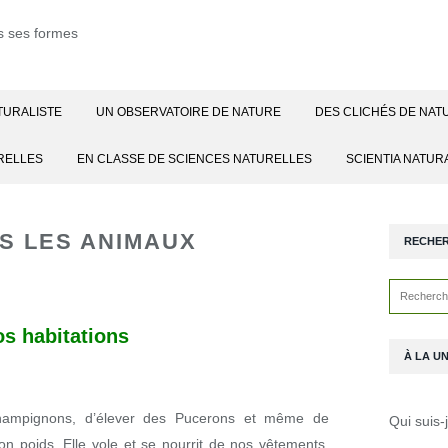
TURALISTE
UN OBSERVATOIRE DE NATURE
DES CLICHÉS DE NAT
RELLES
EN CLASSE DE SCIENCES NATURELLES
SCIENTIA NATUR
S LES ANIMAUX
RECHE
s habitations
À LA U
 champignons, d’élever des Pucerons et même de
Qui suis-
on poids. Elle vole et se nourrit de nos vêtements.