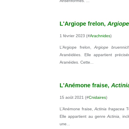
Ansériformes. ...
L'Argiope frelon,
Argiope
1 février 2023 (#
Arachnides
)
L’Argiope frelon,
Argiope bruenni
Aranéidées. Elle appartient préc
Aranéides.
Cette...
L'Anémone fraise,
Actini
15 août 2021 (#
Cnidaires
)
L’Anémone fraise,
Actinia fragacea
T
Elle appartient au genre
Actinia
, inc
une...