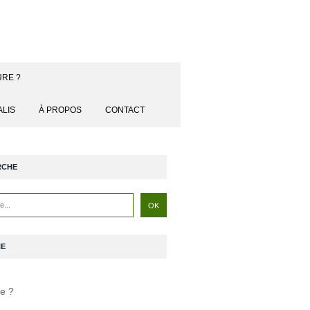
URE ?
ALIS
À PROPOS
CONTACT
RCHE
NE
je ?