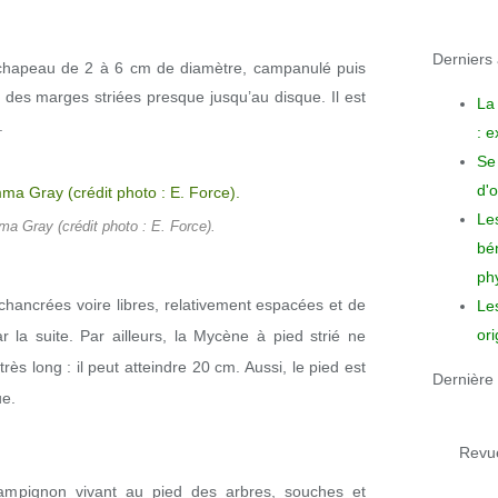
Derniers a
chapeau de 2 à 6 cm de diamètre, campanulé puis
 des marges striées presque jusqu’au disque. Il est
La
.
: 
Se 
d'o
Le
 Gray (crédit photo : E. Force).
bén
phy
hancrées voire libres, relativement espacées et de
Le
ori
 la suite. Par ailleurs, la Mycène à pied strié ne
ès long : il peut atteindre 20 cm. Aussi, le pied est
Dernière 
ue.
Revue
ampignon vivant au pied des arbres, souches et