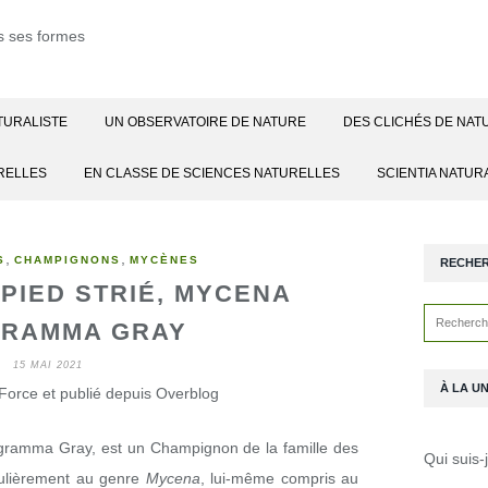
TURALISTE
UN OBSERVATOIRE DE NATURE
DES CLICHÉS DE NAT
RELLES
EN CLASSE DE SCIENCES NATURELLES
SCIENTIA NATUR
,
,
S
CHAMPIGNONS
MYCÈNES
RECHE
PIED STRIÉ, MYCENA
GRAMMA GRAY
15 MAI 2021
À LA U
Force et publié depuis Overblog
gramma Gray, est un Champignon de la famille des
Qui suis-
culièrement au genre
Mycena
, lui-même compris au