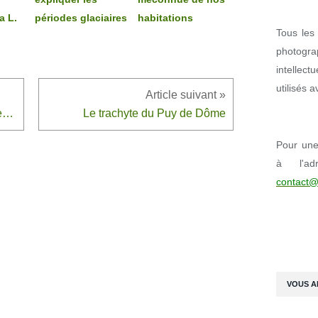
a L.
périodes glaciaires
habitations
Tous les 
photogr
intellect
utilisés 
Le Scarabée rhinocéros européen, Oryctes nasicornis L.
Le trachyte du Puy de Dôme
Pour une 
à l'ad
contact@
VOUS A