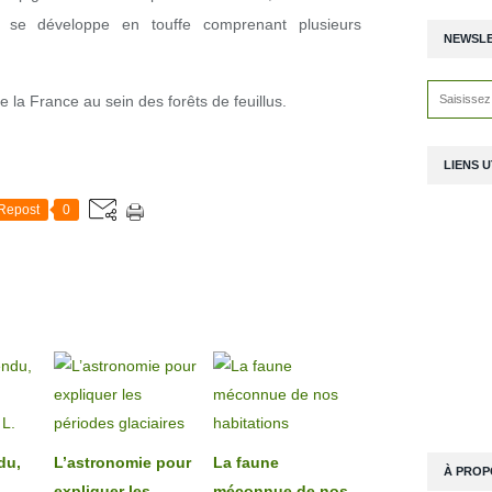
se développe en touffe comprenant plusieurs
NEWSL
la France au sein des forêts de feuillus.
LIENS U
Repost
0
du,
L’astronomie pour
La faune
À PROP
expliquer les
méconnue de nos