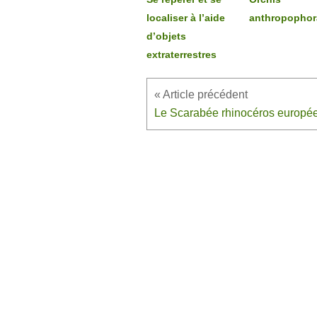
localiser à l’aide
anthropophor
d’objets
extraterrestres