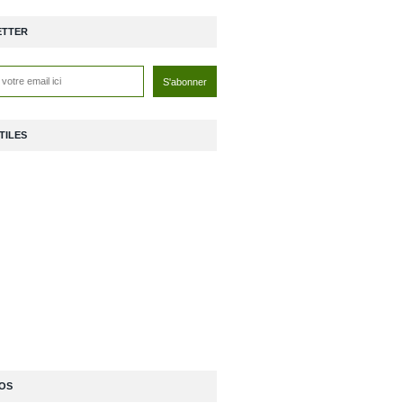
ETTER
TILES
OS