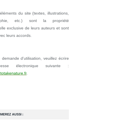
éléments du site (textes, illustrations,
aphie, etc.) sont la propriété
uelle exclusive de leurs auteurs et sont
avec leurs accords.
demande d'utilisation, veuillez écrire
resse électronique suivante :
totakenature.fr
.
IMEREZ AUSSI :