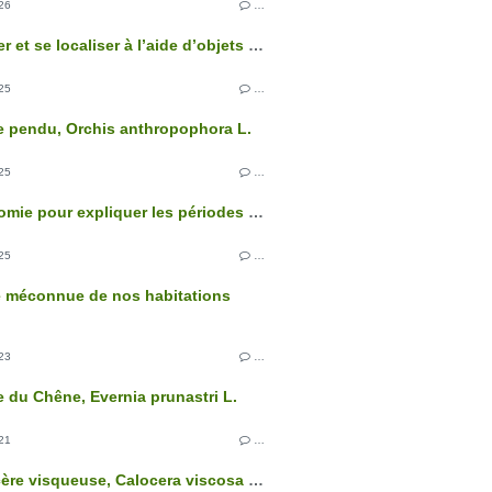
26
…
Se repérer et se localiser à l’aide d’objets extraterrestres
25
…
 pendu, Orchis anthropophora L.
25
…
L’astronomie pour expliquer les périodes glaciaires
25
…
e méconnue de nos habitations
23
…
e du Chêne, Evernia prunastri L.
21
…
La Calocère visqueuse, Calocera viscosa Fr.