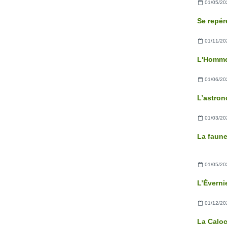
01/05/20
01/11/20
L'Homme
01/06/20
01/03/20
La faun
01/05/20
L’Éverni
01/12/20