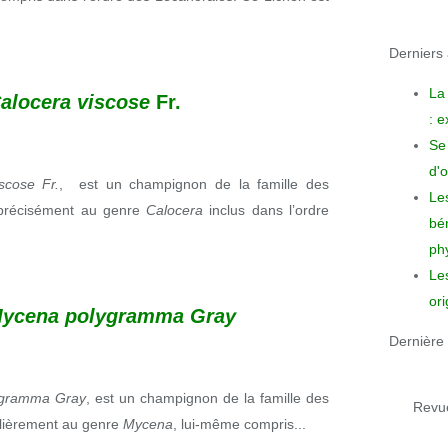
Derniers a
La
alocera viscose
Fr.
: 
Se 
d'o
scose Fr.
,
est un champignon de la famille des
Le
s précisément au genre
Calocera
inclus dans l’ordre
bén
phy
Le
ori
ycena polygramma Gray
Dernière 
ygramma Gray
, est un champignon de la famille des
Revue
ulièrement au genre
Mycena
, lui-même compris...