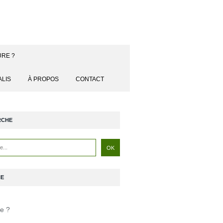
URE ?
ALIS
À PROPOS
CONTACT
RCHE
NE
je ?