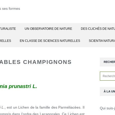
TURALISTE
UN OBSERVATOIRE DE NATURE
DES CLICHÉS DE NAT
RELLES
EN CLASSE DE SCIENCES NATURELLES
SCIENTIA NATUR
ABLES CHAMPIGNONS
RECHE
nia prunastri L.
À LA U
i L
.,
est un Lichen de la famille des Parméliacées. Il
Qui suis-
compris dans l’ordre des Lecanorales.
Ce Lichen est