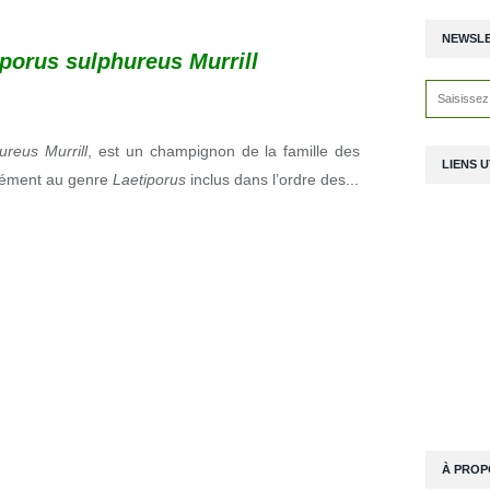
NEWSL
iporus sulphureus Murrill
ureus Murrill
, est un champignon de la famille des
LIENS U
isément au genre
Laetiporus
inclus dans l’ordre des...
À PROP