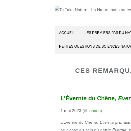
ACCUEIL
LES PREMIERS PAS DU NA
PETITES QUESTIONS DE SCIENCES NATU
CES REMARQU
L'Évernie du Chêne,
Ever
1 mai 2023 (#
Lichens
)
L’Évernie du Chêne,
Evernia prunastr
se classe au sein du genre
Evernia
, 