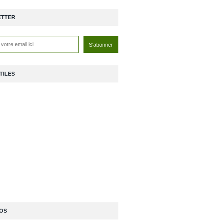
ETTER
TILES
OS