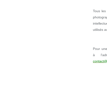
Tous les 
photogr
intellect
utilisés 
Pour une 
à l'ad
contact@