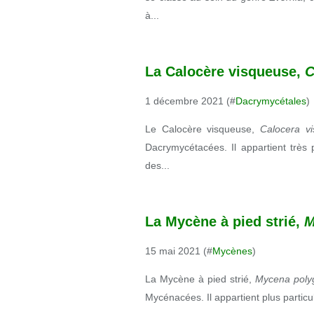
à...
La Calocère visqueuse,
C
1 décembre 2021 (#
Dacrymycétales
)
Le Calocère visqueuse,
Calocera vi
Dacrymycétacées. Il appartient trè
des...
La Mycène à pied strié,
M
15 mai 2021 (#
Mycènes
)
La Mycène à pied strié,
Mycena pol
Mycénacées. Il appartient plus partic