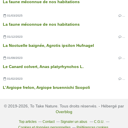
La faune méconnue de nos habitations
01/03/2025
…
La faune méconnue de nos habitations
01/12/2023
…
La Noctuelle baignée, Agrotis ipsilon Hufnagel
01/08/2023
…
Le Canard colvert, Anas platyrhynchos L.
01/02/2023
…
L’Argiope frelon, Argiope bruennichi Scopoli
© 2019-2026, To Take Nature. Tous droits réservés. - Hébergé par
Overblog
Top articles
Contact
Signaler un abus
C.G.U.
Cookies et données personnelles
Préférences cookies