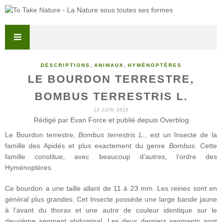
,
,
DESCRIPTIONS
ANIMAUX
HYMÉNOPTÈRES
LE BOURDON TERRESTRE,
BOMBUS TERRESTRIS L.
13 JUIN 2019
Rédigé par Evan Force et publié depuis Overblog
Le Bourdon terrestre,
Bombus terrestris L.
, est un Insecte de la
famille des Apidés et plus exactement du genre
Bombus
. Cette
famille constitue, avec beaucoup d’autres, l’ordre des
Hyménoptères.
Ce bourdon a une taille allant de 11 à 23 mm. Les reines sont en
général plus grandes. Cet Insecte possède une large bande jaune
à l’avant du thorax et une autre de couleur identique sur le
deuxième segment abdominal. Les deux derniers segments sont