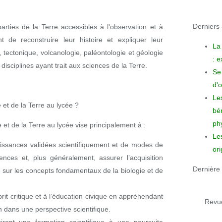
Derniers a
arties de la Terre accessibles à l'observation et à
nt de reconstruire leur histoire et expliquer leur
La
tectonique, volcanologie, paléontologie et géologie
: 
sciplines ayant trait aux sciences de la Terre.
Se 
d'o
Le
 et de la Terre au lycée ?
bén
phy
et de la Terre au lycée vise principalement à :
Le
aissances validées scientifiquement et de modes de
ori
nces et, plus généralement, assurer l’acquisition
Dernière 
se sur les concepts fondamentaux de la biologie et de
sprit critique et à l’éducation civique en appréhendant
Revue
n dans une perspective scientifique.