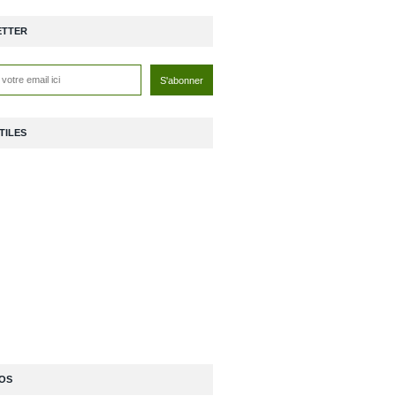
ETTER
TILES
OS