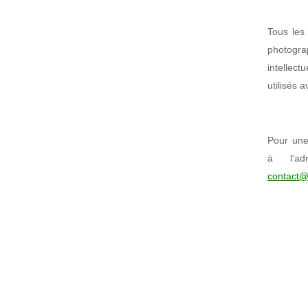
Tous les 
photogr
intellect
utilisés 
Pour une 
à l'ad
contact@