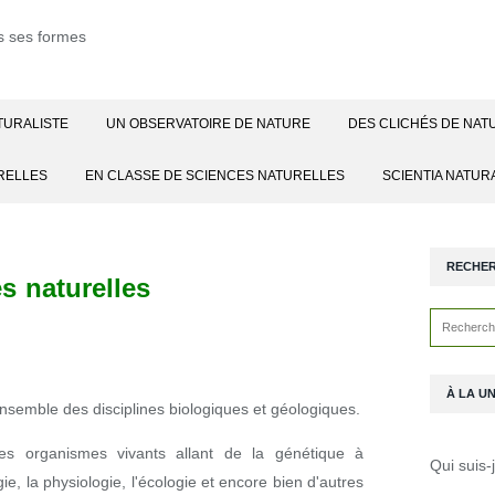
TURALISTE
UN OBSERVATOIRE DE NATURE
DES CLICHÉS DE NAT
RELLES
EN CLASSE DE SCIENCES NATURELLES
SCIENTIA NATUR
RECHE
s naturelles
|
To Take Nature - La Nature
À LA U
ensemble des disciplines biologiques et géologiques.
des organismes vivants allant de la génétique à
Qui suis-
ie, la physiologie, l'écologie et encore bien d'autres