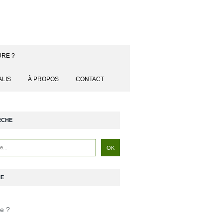
URE ?
ALIS
À PROPOS
CONTACT
RCHE
NE
je ?