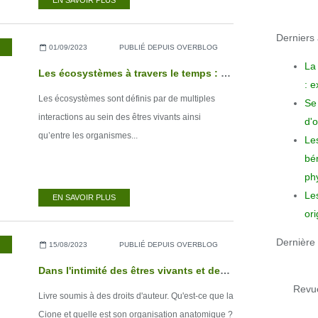
EN SAVOIR PLUS
Derniers a
01/09/2023
PUBLIÉ DEPUIS OVERBLOG
La
Les écosystèmes à travers le temps : des systèmes dynamiques
: 
Les écosystèmes sont définis par de multiples
Se 
interactions au sein des êtres vivants ainsi
d'o
qu’entre les organismes...
Le
bén
phy
Le
EN SAVOIR PLUS
ori
Dernière 
,
LIVRES NUMÉRIQUES
15/08/2023
PUBLIÉ DEPUIS OVERBLOG
Dans l'intimité des êtres vivants et des roches - Tome 4
Revue
Livre soumis à des droits d'auteur. Qu'est-ce que la
Cione et quelle est son organisation anatomique ?