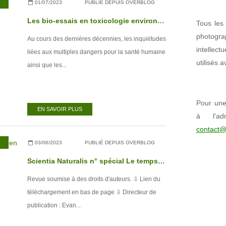
01/07/2023
PUBLIÉ DEPUIS OVERBLOG
Les bio-essais en toxicologie environnementale
Tous les 
photogr
Au cours des dernières décennies, les inquiétudes
intellect
liées aux multiples dangers pour la santé humaine
utilisés 
ainsi que les...
Pour une 
EN SAVOIR PLUS
à l'ad
contact@
03/06/2023
PUBLIÉ DEPUIS OVERBLOG
Scientia Naturalis n° spécial Le temps en sciences naturelles - Juin 2023
Revue soumise à des droits d'auteurs. ⇩ Lien du
téléchargement en bas de page ⇩ Directeur de
publication : Evan...