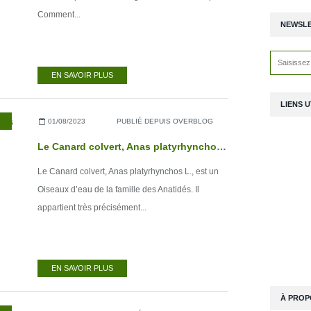
Comment...
NEWSL
EN SAVOIR PLUS
LIENS U
01/08/2023
PUBLIÉ DEPUIS OVERBLOG
Le Canard colvert, Anas platyrhynchos L.
Le Canard colvert, Anas platyrhynchos L., est un
Oiseaux d’eau de la famille des Anatidés. Il
appartient très précisément...
EN SAVOIR PLUS
À PROP