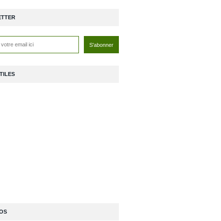
ETTER
TILES
OS