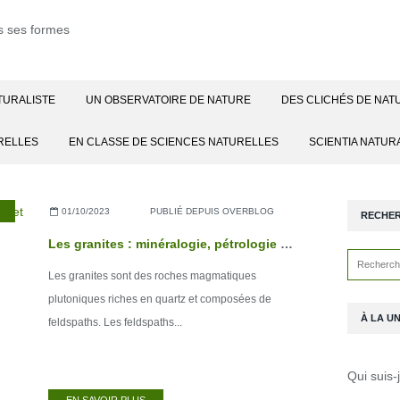
TURALISTE
UN OBSERVATOIRE DE NATURE
DES CLICHÉS DE NAT
RELLES
EN CLASSE DE SCIENCES NATURELLES
SCIENTIA NATUR
01/10/2023
PUBLIÉ DEPUIS OVERBLOG
RECHE
Les granites : minéralogie, pétrologie et évolution
Les granites sont des roches magmatiques
plutoniques riches en quartz et composées de
À LA U
feldspaths. Les feldspaths...
Qui suis-