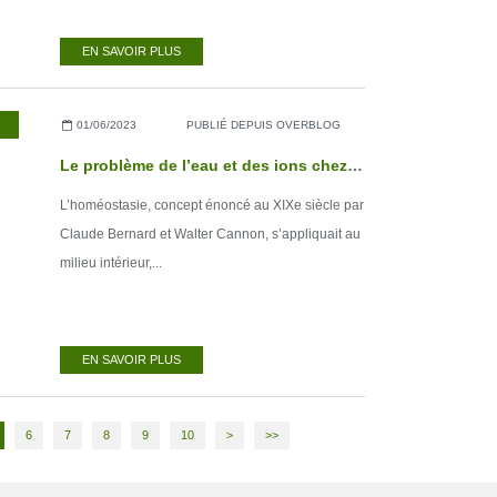
EN SAVOIR PLUS
01/06/2023
PUBLIÉ DEPUIS OVERBLOG
Le problème de l’eau et des ions chez les animaux aquatiques
L’homéostasie, concept énoncé au XIXe siècle par
Claude Bernard et Walter Cannon, s’appliquait au
milieu intérieur,...
EN SAVOIR PLUS
20
30
40
50
60
70
80
6
7
8
9
10
>
>>