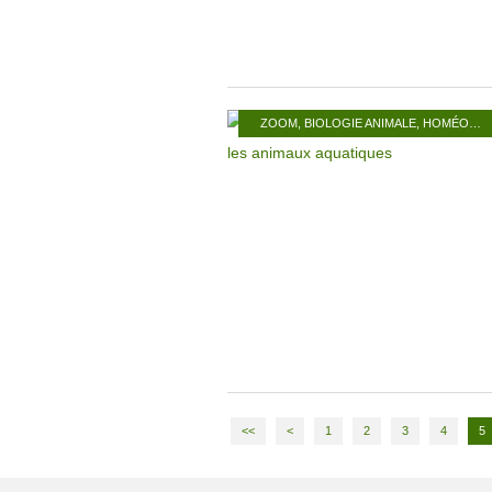
ZOOM
,
BIOLOGIE ANIMALE
,
HOMÉOSTASIE
<<
<
1
2
3
4
5