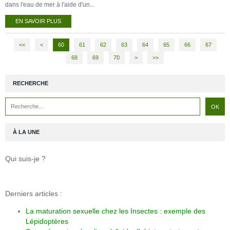
dans l'eau de mer à l'aide d'un...
EN SAVOIR PLUS
<<
<
10
20
30
40
50
60
61
62
63
64
65
66
67
68
69
70
80
>
>>
RECHERCHE
À LA UNE
Qui suis-je ?
Derniers articles :
La maturation sexuelle chez les Insectes : exemple des
Lépidoptères