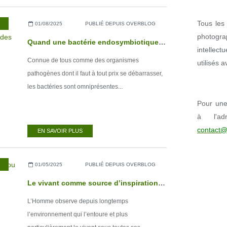
Tous les 
01/08/2025
PUBLIÉ DEPUIS OVERBLOG
photogr
Quand une bactérie endosymbiotique influence la reproduction des Arthropodes
intellect
Connue de tous comme des organismes
utilisés 
pathogènes dont il faut à tout prix se débarrasser,
les bactéries sont omniprésentes...
Pour une 
à l'ad
contact@
EN SAVOIR PLUS
01/05/2025
PUBLIÉ DEPUIS OVERBLOG
Le vivant comme source d’inspiration ou le biomimétisme
L’Homme observe depuis longtemps
l’environnement qui l’entoure et plus