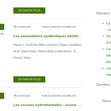
EN SAVOIR PLUS
Derniers a
La
01/03/2026
PUBLIÉ DEPUIS OVERBLOG
: 
Se 
Les associations symbiotiques bénéfiques à la réalisation des fonctions physiologiques de l’arbre
d'o
Figure 1. Forêt de Hêtre commun (Fagus sylvatica)
Le
et de Sapin blanc (Abies alba) (crédit photo : E.
bén
Force). Nous...
phy
Le
ori
EN SAVOIR PLUS
Dernière 
01/02/2026
PUBLIÉ DEPUIS OVERBLOG
Revue
Les sources hydrothermales : source originelle de la vie sur Terre ?