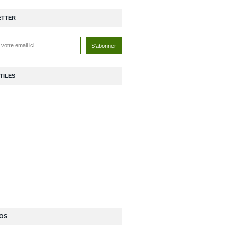
ETTER
TILES
OS