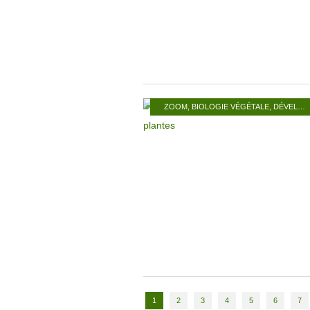
ZOOM
,
BIOLOGIE VÉGÉTALE
,
DÉVELOPPEMENT
1
2
3
4
5
6
7