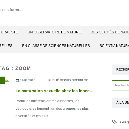
TURALISTE
UN OBSERVATOIRE DE NATURE
DES CLICHÉS DE NAT
RELLES
EN CLASSE DE SCIENCES NATURELLES
SCIENTIA NATUR
TAG : ZOOM
RECHE
01/08/2026
PUBLIÉ DEPUIS OVERBLOG
La maturation sexuelle chez les Insectes : exemple des Lépidoptères
Parmi les différents ordres d'Insectes, les
À LA U
Lépidoptères forment l'un des groupes les plus
diversifiés et les plus...
Qui suis-