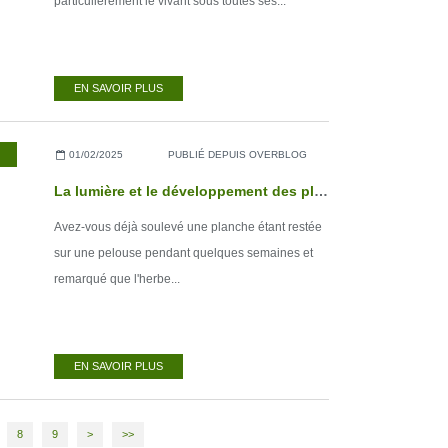
particulièrement le vivant sous toutes ses...
EN SAVOIR PLUS
01/02/2025
PUBLIÉ DEPUIS OVERBLOG
La lumière et le développement des plantes
Avez-vous déjà soulevé une planche étant restée
sur une pelouse pendant quelques semaines et
remarqué que l'herbe...
EN SAVOIR PLUS
8
9
>
>>