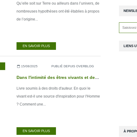
Qu’elle soit sur Terre ou ailleurs dans l’univers, de
NEWSL
nombreuses hypothèses ont été établies à propos
de l’origine...
LIENS U
EN SAVOIR PLUS
,
LIVRES NUMÉRIQUES
15/08/2025
PUBLIÉ DEPUIS OVERBLOG
Dans l'intimité des êtres vivants et des roches - Tome 6
Livre soumis à des droits d'auteur. En quoi le
vivant est-il une source d'inspiration pour l'Homme
? Comment une...
EN SAVOIR PLUS
À PROP