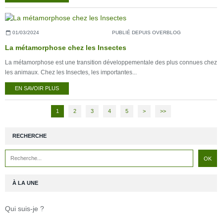
01/03/2024
PUBLIÉ DEPUIS OVERBLOG
La métamorphose chez les Insectes
La métamorphose est une transition développementale des plus connues chez
les animaux. Chez les Insectes, les importantes...
EN SAVOIR PLUS
1
2
3
4
5
>
>>
RECHERCHE
À LA UNE
Qui suis-je ?