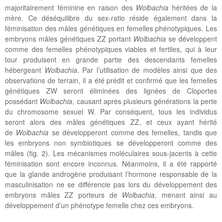
majoritairement féminine en raison des
Wolbachia
héritées de la
mère. Ce déséquilibre du sex-ratio réside également dans la
féminisation des mâles génétiques en femelles phénotypiques. Les
embryons mâles génétiques ZZ portant
Wolbachia
se développent
comme des femelles phénotypiques viables et fertiles, qui à leur
tour produisent en grande partie des descendants femelles
hébergeant
Wolbachia
. Par l’utilisation de modèles ainsi que des
observations de terrain, il a été prédit et confirmé que les femelles
génétiques ZW seront éliminées des lignées de Cloportes
possédant
Wolbachia
, causant après plusieurs générations la perte
du chromosome sexuel W. Par conséquent, tous les individus
seront alors des mâles génétiques ZZ, et ceux ayant hérité
de
Wolbachia
se développeront comme des femelles, tandis que
les embryons non symbiotiques se développeront comme des
mâles (fig. 2). Les mécanismes moléculaires sous-jacents à cette
féminisation sont encore inconnus. Néanmoins, il a été rapporté
que la glande androgène produisant l’hormone responsable de la
masculinisation ne se différencie pas lors du développement des
embryons mâles ZZ porteurs de
Wolbachia
, menant ainsi au
développement d’un phénotype femelle chez ces embryons.