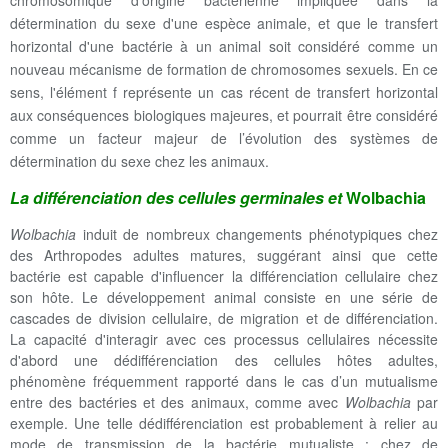
chromosomique d'origine bactérienne impliquée dans la
détermination du sexe d'une espèce animale, et que le transfert
horizontal d'une bactérie à un animal soit considéré comme un
nouveau mécanisme de formation de chromosomes sexuels. En ce
sens, l'élément f représente un cas récent de transfert horizontal
aux conséquences biologiques majeures, et pourrait être considéré
comme un facteur majeur de l’évolution des systèmes de
détermination du sexe chez les animaux.
La différenciation des cellules germinales et
Wolbachia
Wolbachia
induit de nombreux changements phénotypiques chez
des Arthropodes adultes matures, suggérant ainsi que cette
bactérie est capable d'influencer la différenciation cellulaire chez
son hôte. Le développement animal consiste en une série de
cascades de division cellulaire, de migration et de différenciation.
La capacité d'interagir avec ces processus cellulaires nécessite
d'abord une dédifférenciation des cellules hôtes adultes,
phénomène fréquemment rapporté dans le cas d’un mutualisme
entre des bactéries et des animaux, comme avec
Wolbachia
par
exemple. Une telle dédifférenciation est probablement à relier au
mode de transmission de la bactérie mutualiste : chez de