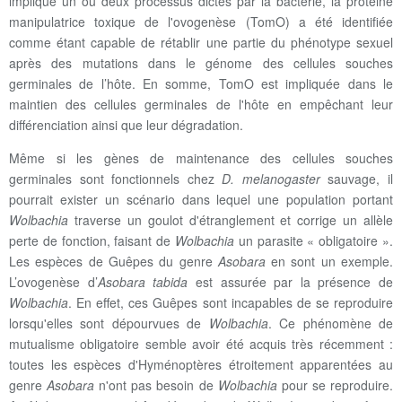
implique un ou deux processus dictés par la bactérie, la protéine
manipulatrice toxique de l'ovogenèse (TomO) a été identifiée
comme étant capable de rétablir une partie du phénotype sexuel
après des mutations dans le génome des cellules souches
germinales de l’hôte. En somme, TomO est impliquée dans le
maintien des cellules germinales de l'hôte en empêchant leur
différenciation ainsi que leur dégradation.
Même si les gènes de maintenance des cellules souches
germinales sont fonctionnels chez
D. melanogaster
sauvage, il
pourrait exister un scénario dans lequel une population portant
Wolbachia
traverse un goulot d'étranglement et corrige un allèle
perte de fonction, faisant de
Wolbachia
un parasite « obligatoire ».
Les espèces de Guêpes du genre
Asobara
en sont un exemple.
L’ovogenèse d’
Asobara tabida
est assurée par la présence de
Wolbachia
. En effet, ces Guêpes sont incapables de se reproduire
lorsqu'elles sont dépourvues de
Wolbachia
. Ce phénomène de
mutualisme obligatoire semble avoir été acquis très récemment :
toutes les espèces d'Hyménoptères étroitement apparentées au
genre
Asobara
n'ont pas besoin de
Wolbachia
pour se reproduire.