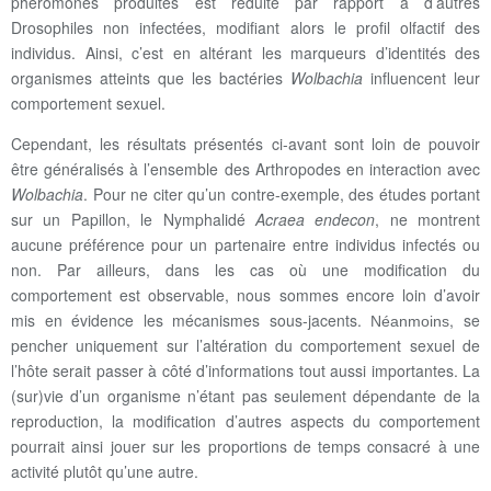
phéromones produites est réduite par rapport à d’autres
Drosophiles non infectées, modifiant alors le profil olfactif des
individus. Ainsi, c’est en altérant les marqueurs d’identités des
organismes atteints que les bactéries
Wolbachia
influencent leur
comportement sexuel.
Cependant, les résultats présentés ci-avant sont loin de pouvoir
être généralisés à l’ensemble des Arthropodes en interaction avec
Wolbachia
. Pour ne citer qu’un contre-exemple, des études portant
sur un Papillon, le Nymphalidé
Acraea endecon
, ne montrent
aucune préférence pour un partenaire entre individus infectés ou
non. Par ailleurs, dans les cas où une modification du
comportement est observable, nous sommes encore loin d’avoir
mis en évidence les mécanismes sous-jacents.
, se
Néanmoins
pencher uniquement sur l’altération du comportement sexuel de
l’hôte serait passer à côté d’informations tout aussi importantes. La
(sur)vie d’un organisme n’étant pas seulement dépendante de la
reproduction, la modification d’autres aspects du comportement
pourrait ainsi jouer sur les proportions de temps consacré à une
activité plutôt qu’une autre.