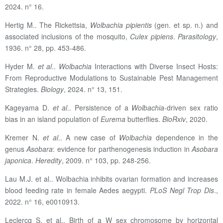
2024. n° 16.
Hertig M.. The Rickettsia,
Wolbachia pipientis
(gen. et sp. n.) and
associated inclusions of the mosquito,
Culex pipiens
.
Parasitology
,
1936. n° 28, pp. 453-486.
Hyder M.
et al
..
Wolbachia
Interactions with Diverse Insect Hosts:
From Reproductive Modulations to Sustainable Pest Management
Strategies.
Biology
, 2024. n° 13, 151.
Kageyama D.
et al
.. Persistence of a
Wolbachia
-driven sex ratio
bias in an island population of
Eurema
butterflies.
BioRxiv
, 2020.
Kremer N.
et al
.. A new case of
Wolbachia
dependence in the
genus
Asobara
: evidence for parthenogenesis induction in
Asobara
japonica
.
Heredity
, 2009. n° 103, pp. 248-256.
Lau M.J. et al..
Wolbachia inhibits ovarian formation and increases
blood feeding rate in female Aedes aegypti.
PLoS Negl Trop Dis
.,
2022. n° 16, e0010913.
Leclercq S. et al..
Birth of a W sex chromosome by horizontal