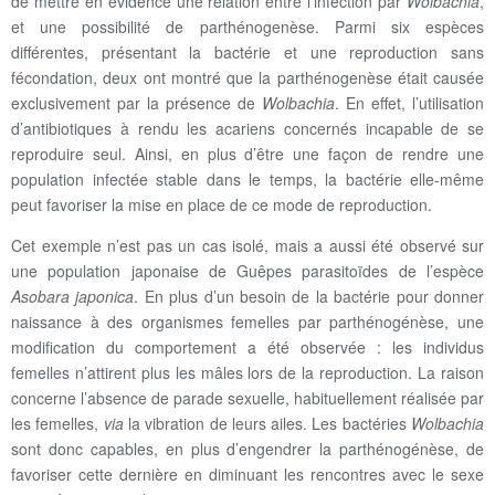
de mettre en évidence une relation entre l’infection par
Wolbachia
,
et une possibilité de parthénogenèse. Parmi six espèces
différentes, présentant la bactérie et une reproduction sans
fécondation, deux ont montré que la parthénogenèse était causée
exclusivement par la présence de
Wolbachia
. En effet, l’utilisation
d’antibiotiques à rendu les acariens concernés incapable de se
reproduire seul. Ainsi, en plus d’être une façon de rendre une
population infectée stable dans le temps, la bactérie elle-même
peut favoriser la mise en place de ce mode de reproduction.
Cet exemple n’est pas un cas isolé, mais a aussi été observé sur
une population japonaise de Guêpes parasitoïdes de l’espèce
Asobara japonica
. En plus d’un besoin de la bactérie pour donner
naissance à des organismes femelles par parthénogénèse, une
modification du comportement a été observée : les individus
femelles n’attirent plus les mâles lors de la reproduction. La raison
concerne l’absence de parade sexuelle, habituellement réalisée par
les femelles,
via
la vibration de leurs ailes. Les bactéries
Wolbachia
sont donc capables, en plus d’engendrer la parthénogénèse, de
favoriser cette dernière en diminuant les rencontres avec le sexe