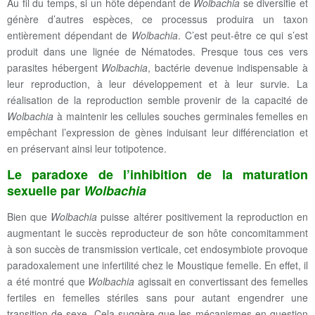
Au fil du temps, si un hôte dépendant de
Wolbachia
se diversifie et
génère d’autres espèces, ce processus produira un taxon
entièrement dépendant de
Wolbachia
. C’est peut-être ce qui s’est
produit dans une lignée de Nématodes. Presque tous ces vers
parasites hébergent
Wolbachia
, bactérie devenue indispensable à
leur reproduction, à leur développement et à leur survie. La
réalisation de la reproduction semble provenir de la capacité de
Wolbachia
à maintenir les cellules souches germinales femelles en
empêchant l’expression de gènes induisant leur différenciation et
en préservant ainsi leur totipotence.
Le paradoxe de l’inhibition de la maturation
sexuelle par
Wolbachia
Bien que
Wolbachia
puisse altérer positivement la reproduction en
augmentant le succès reproducteur de son hôte concomitamment
à son succès de transmission verticale, cet endosymbiote provoque
paradoxalement une infertilité chez le Moustique femelle. En effet, il
a été montré que
Wolbachia
agissait en convertissant des femelles
fertiles en femelles stériles sans pour autant engendrer une
transition de sexe. Cela suggère que les mécanismes en question