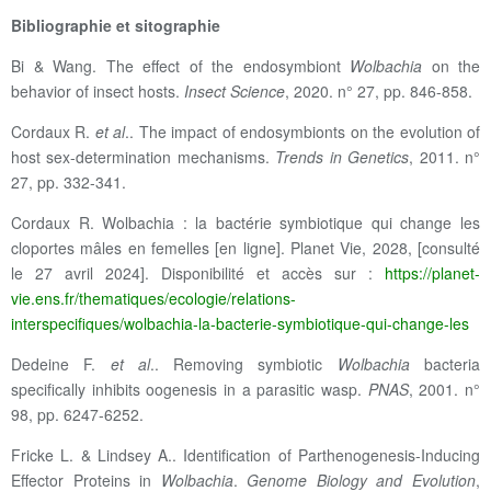
Bibliographie et sitographie
Bi & Wang.
The effect of the endosymbiont
Wolbachia
on the
behavior of insect hosts.
Insect Science
, 2020. n° 27, pp. 846-858.
Cordaux R.
et al
.. The impact of endosymbionts on the evolution of
host sex-determination mechanisms.
Trends in Genetics
, 2011. n°
27, pp. 332-341.
Cordaux R. Wolbachia : la bactérie symbiotique qui change les
cloportes mâles en femelles [en ligne]. Planet Vie, 2028, [consulté
le 27 avril 2024]. Disponibilité et accès sur :
https://planet-
vie.ens.fr/thematiques/ecologie/relations-
interspecifiques/wolbachia-la-bacterie-symbiotique-qui-change-les
Dedeine F.
et al
.. Removing symbiotic
Wolbachia
bacteria
specifically inhibits oogenesis in a parasitic wasp.
PNAS
, 2001. n°
98, pp. 6247-6252.
Fricke L. & Lindsey A.. Identification of Parthenogenesis-Inducing
Effector Proteins in
Wolbachia
.
Genome Biology and Evolution
,