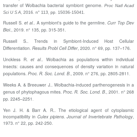
transfer of Wolbachia bacterial symbiont genome.
Proc Natl Acad
Sci U S A
, 2016. n° 113, pp. 15036-15041.
Russell S.
et al.
. A symbiont's guide to the germline.
Curr Top Dev
Biol
., 2019. n° 135, pp. 315-351.
Russell S.. Trends in Symbiont-Induced Host Cellular
Differentiation.
Results Probl Cell Differ
, 2020. n° 69, pp. 137–176.
Unckless R.
et al
.. Wolbachia as populations within individual
insects: causes and consequences of density variation in natural
populations.
Proc. R. Soc. Lond. B
., 2009. n° 276, pp. 2805-2811
.
Weeks A. & Breeuwer J.. Wolbachia-induced parthenogenesis in a
genus of phytophagous mites.
Proc. R. Soc. Lond. B
., 2001. n° 268
pp. 2245–2251
.
Yen J. H. & Barr A. R..
The etiological agent of cytoplasmic
incompatibility in
Culex pipiens. Journal of Invertebrate Pathology
,
1973. n° 22, pp. 242-250.