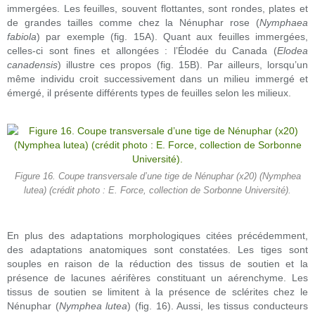
immergées. Les feuilles, souvent flottantes, sont rondes, plates et
de grandes tailles comme chez la Nénuphar rose (
Nymphaea
fabiola
) par exemple (fig. 15A). Quant aux feuilles immergées,
celles-ci sont fines et allongées : l’Élodée du Canada (
Elodea
canadensis
) illustre ces propos (fig. 15B). Par ailleurs, lorsqu’un
même individu croit successivement dans un milieu immergé et
émergé, il présente différents types de feuilles selon les milieux.
Figure 16. Coupe transversale d’une tige de Nénuphar (x20) (Nymphea
lutea) (crédit photo : E. Force, collection de Sorbonne Université).
En plus des adaptations morphologiques citées précédemment,
des adaptations anatomiques sont constatées. Les tiges sont
souples en raison de la réduction des tissus de soutien et la
présence de lacunes aérifères constituant un aérenchyme. Les
tissus de soutien se limitent à la présence de sclérites chez le
Nénuphar (
Nymphea lutea
) (fig. 16). Aussi, les tissus conducteurs