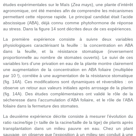
études expérimentales sur le Maïs (
Zea mays
), une plante d’intérêt
agronomique, ont été menées afin de comprendre les mécanismes
permettant cette réponse rapide. Le principal candidat était l’acide
abscissique (ABA), déjà connu comme phytohormone de réponse
au stress. Dans la figure 14 sont décrites deux de ces expériences.
La première expérience consiste à suivre deux variables
physiologiques caractérisant la feuille : la concentration en ABA
dans la feuille, et la résistance stomatique (inversement
proportionnelle au nombre de stomates ouverts). Le suivi de ces
variables lors d’une privation en eau de la plante montre clairement
une augmentation de la concentration en ABA foliaire (multipliée
par 10 !), corrélée à une augmentation de la résistance stomatique
(fig. 14A). Ces modifications sont dynamiques et réversibles : on
observe un retour aux valeurs initiales après arrosage de la plante
(fig. 14A). Des études complémentaires ont validé le rôle de la
sécheresse dans l’accumulation d’ABA foliaire, et le rôle de l’ABA
foliaire dans la fermeture des stomates.
La deuxième expérience décrite consiste à mesurer l’évolution du
ratio racine/tige (= taille de la racine/taille de la tige) de plants après
transplantation dans un milieu pauvre en eau. Chez un plant
sauvage, on observe que l’exposition à un milieu sec conduit à une