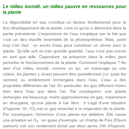
Le milieu inondé, un milieu pauvre en ressources pour
la plante
La disponibilité en eau constitue un facteur fondamental pour le
bon développement de la plante, c’est ce qu’on a démontré dans la
partie précédente. L’importance de l’eau s’explique par le fait que
c’est un des réactifs essentiels de la photosynthèse. Mais, point
trop n’en faut : un excès d’eau peut constituer un stress pour la
plante. Qu’elle soit en très grande quantité, l’eau n’est pas nocive
en tant que telle. Cependant, sa présence dans le milieu peut
perturber le fonctionnement de la plante. Comment l’expliquer ? Au
sein d’un milieu inondé, comme un lac, un marécage ou une
rizière, les plantes y vivant peuvent être partiellement (
i.e.
juste les
racines) ou entièrement immergées dans l’eau. L’eau a des
propriétés différentes de l’air. En particulier, les gaz diffusent moins
bien dans l’eau que dans l’air. Par conséquent, une plante
immergée est beaucoup moins approvisionnée en gaz, notamment
en dioxygène, qu’une plante à l’air libre : il s’agit d’une situation
d’hypoxie. Or, l’O
est un gaz essentiel à la respiration de la plante.
2
Par conséquent, l’émersion d’une plante est délétère. Elle cause
une privation en O
: en guise d’exemple, un champ de Pois (
Pisum
2
sativum
) voit son rendement divisé par deux après 24h d’hypoxie,