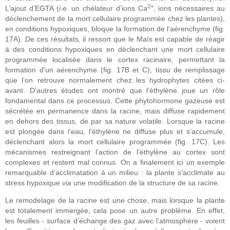
2+
L’ajout d’EGTA (
i.e.
un chélateur d’ions Ca
, ions nécessaires au
déclenchement de la mort cellulaire programmée chez les plantes),
en conditions hypoxiques, bloque la formation de l’aérenchyme (fig.
17A). De ces résultats, il ressort que le Maïs est capable de réagir
à des conditions hypoxiques en déclenchant une mort cellulaire
programmée localisée dans le cortex racinaire, permettant la
formation d’un aérenchyme (fig. 17B et C), tissu de remplissage
que l’on retrouve normalement chez les hydrophytes citées ci-
avant. D’autres études ont montré que l’éthylène joue un rôle
fondamental dans ce processus. Cette phytohormone gazeuse est
sécrétée en permanence dans la racine, mais diffuse rapidement
en dehors des tissus, de par sa nature volatile. Lorsque la racine
est plongée dans l’eau, l’éthylène ne diffuse plus et s’accumule,
déclenchant alors la mort cellulaire programmée (fig. 17C). Les
mécanismes restreignant l’action de l’éthylène au cortex sont
complexes et restent mal connus. On a finalement ici un exemple
remarquable d’acclimatation à un milieu : la plante s’acclimate au
stress hypoxique
via
une modification de la structure de sa racine.
Le remodelage de la racine est une chose, mais lorsque la plante
est totalement immergée, cela pose un autre problème. En effet,
les feuilles - surface d’échange des gaz avec l’atmosphère - voient