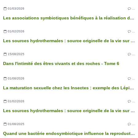
01/03/2026
…
Les associations symbiotiques bénéfiques à la réalisation des fonctions physiologiques de l’arbre
01/02/2026
…
Les sources hydrothermales : source originelle de la vie sur Terre ?
15/08/2025
…
Dans l'intimité des êtres vivants et des roches - Tome 6
01/08/2026
…
La maturation sexuelle chez les Insectes : exemple des Lépidoptères
01/02/2026
…
Les sources hydrothermales : source originelle de la vie sur Terre ?
01/08/2025
…
Quand une bactérie endosymbiotique influence la reproduction des Arthropodes