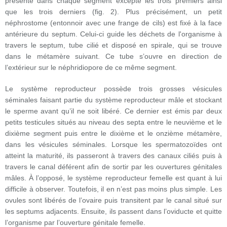
présente dans chaque segment excepté les trois premiers ainsi
que les trois derniers (fig. 2). Plus précisément, un petit
néphrostome (entonnoir avec une frange de cils) est fixé à la face
antérieure du septum. Celui-ci guide les déchets de l'organisme à
travers le septum, tube cilié et disposé en spirale, qui se trouve
dans le métamère suivant. Ce tube s’ouvre en direction de
l’extérieur sur le néphridiopore de ce même segment.
Le système reproducteur possède trois grosses vésicules
séminales faisant partie du système reproducteur mâle et stockant
le sperme avant qu’il ne soit libéré. Ce dernier est émis par deux
petits testicules situés au niveau des septa entre le neuvième et le
dixième segment puis entre le dixième et le onzième métamère,
dans les vésicules séminales. Lorsque les spermatozoïdes ont
atteint la maturité, ils passeront à travers des canaux ciliés puis à
travers le canal déférent afin de sortir par les ouvertures génitales
mâles. À l’opposé, le système reproducteur femelle est quant à lui
difficile à observer. Toutefois, il en n’est pas moins plus simple. Les
ovules sont libérés de l’ovaire puis transitent par le canal situé sur
les septums adjacents. Ensuite, ils passent dans l’oviducte et quitte
l’organisme par l’ouverture génitale femelle.