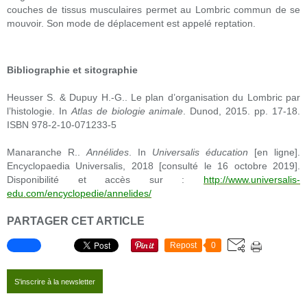
couches de tissus musculaires permet au Lombric commun de se
mouvoir. Son mode de déplacement est appelé reptation.
Bibliographie et sitographie
Heusser S. & Dupuy H.-G.. Le plan d’organisation du Lombric par
l’histologie. In
Atlas de biologie animale
. Dunod, 2015. pp. 17-18.
ISBN 978-2-10-071233-5
Manaranche R..
Annélides
. In
Universalis éducation
[en ligne].
Encyclopaedia Universalis, 2018 [consulté le 16 octobre 2019].
Disponibilité et accès sur :
http://www.universalis-
edu.com/encyclopedie/annelides/
PARTAGER CET ARTICLE
Repost
0
S'inscrire à la newsletter