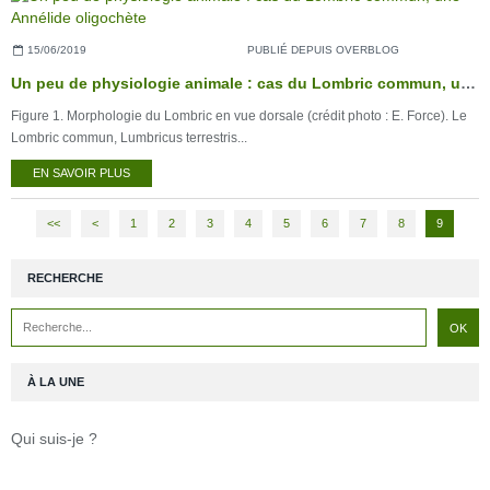
15/06/2019
PUBLIÉ DEPUIS OVERBLOG
Un peu de physiologie animale : cas du Lombric commun, une Annélide oligochète
Figure 1. Morphologie du Lombric en vue dorsale (crédit photo : E. Force). Le
Lombric commun, Lumbricus terrestris...
EN SAVOIR PLUS
<<
<
1
2
3
4
5
6
7
8
9
RECHERCHE
À LA UNE
Qui suis-je ?