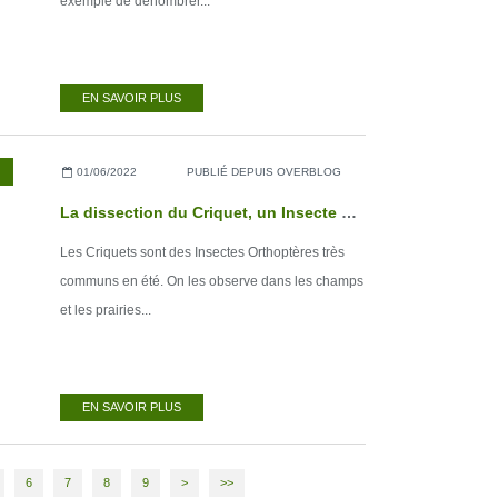
exemple de dénombrer...
EN SAVOIR PLUS
01/06/2022
PUBLIÉ DEPUIS OVERBLOG
La dissection du Criquet, un Insecte Orthoptère
Les Criquets sont des Insectes Orthoptères très
communs en été. On les observe dans les champs
et les prairies...
EN SAVOIR PLUS
6
7
8
9
>
>>