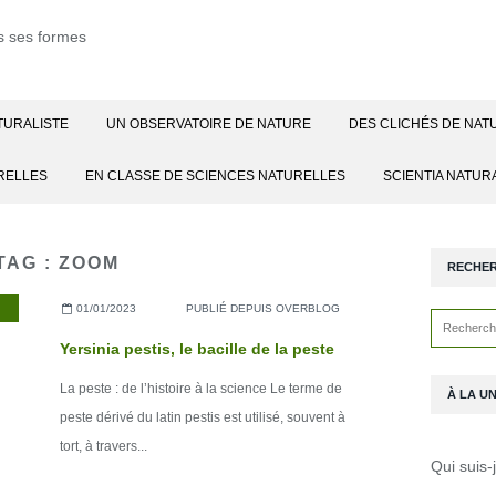
TURALISTE
UN OBSERVATOIRE DE NATURE
DES CLICHÉS DE NAT
RELLES
EN CLASSE DE SCIENCES NATURELLES
SCIENTIA NATUR
TAG : ZOOM
RECHE
01/01/2023
PUBLIÉ DEPUIS OVERBLOG
Yersinia pestis, le bacille de la peste
La peste : de l’histoire à la science Le terme de
À LA U
peste dérivé du latin pestis est utilisé, souvent à
tort, à travers...
Qui suis-