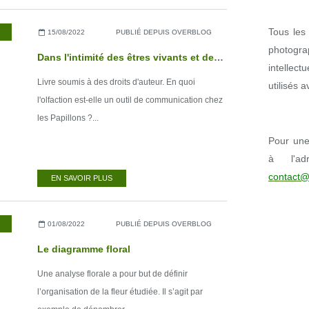
Tous les 
,
LIVRES NUMÉRIQUES
15/08/2022
PUBLIÉ DEPUIS OVERBLOG
photogr
Dans l'intimité des êtres vivants et des roches - Tome 3
intellect
Livre soumis à des droits d'auteur. En quoi
utilisés 
l'olfaction est-elle un outil de communication chez
les Papillons ?...
Pour une 
à l'ad
contact@
EN SAVOIR PLUS
01/08/2022
PUBLIÉ DEPUIS OVERBLOG
Le diagramme floral
Une analyse florale a pour but de définir
l’organisation de la fleur étudiée. Il s’agit par