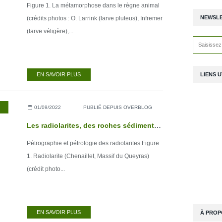
Figure 1. La métamorphose dans le règne animal
NEWSL
(crédits photos : O. Larrink (larve pluteus), Infremer
(larve véligère),...
LIENS U
EN SAVOIR PLUS
01/09/2022
PUBLIÉ DEPUIS OVERBLOG
Les radiolarites, des roches sédimentaires siliceuses d’origine biochimique
Pétrographie et pétrologie des radiolarites Figure
1. Radiolarite (Chenaillet, Massif du Queyras)
(crédit photo...
EN SAVOIR PLUS
À PROP