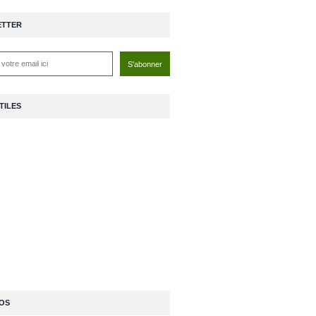
ETTER
TILES
OS