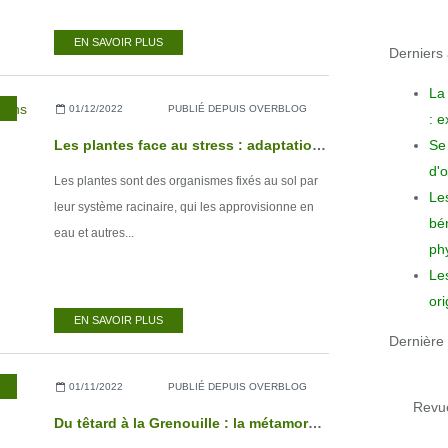
EN SAVOIR PLUS
Derniers a
La
01/12/2022
PUBLIÉ DEPUIS OVERBLOG
: 
Se 
Les plantes face au stress : adaptations aux contraintes d’une vie immobile
d'o
Les plantes sont des organismes fixés au sol par
Le
leur système racinaire, qui les approvisionne en
bén
eau et autres...
phy
Le
ori
EN SAVOIR PLUS
Dernière 
01/11/2022
PUBLIÉ DEPUIS OVERBLOG
Revue
Du têtard à la Grenouille : la métamorphose des Amphibiens