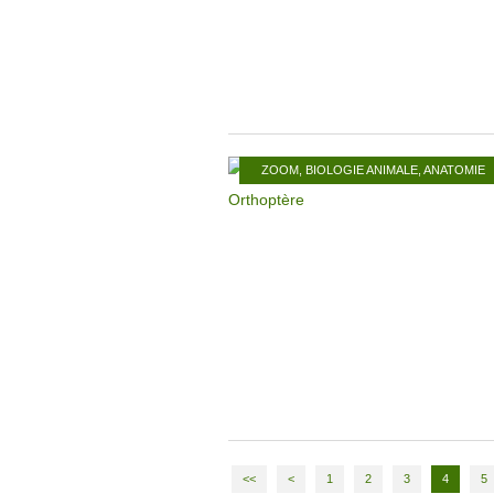
ZOOM
,
BIOLOGIE ANIMALE
,
ANATOMIE
<<
<
1
2
3
4
5