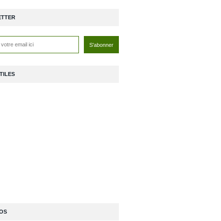
ETTER
TILES
OS