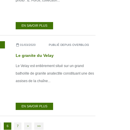
photo : E. Force, collection...
EN SAVOIR PLUS
01/03/2020
PUBLIÉ DEPUIS OVERBLOG
Le granite du Velay
Le Velay est entièrement situé sur un grand
batholite de granite anatectite constituant une des
assises de la chaîne...
EN SAVOIR PLUS
6
7
>
>>