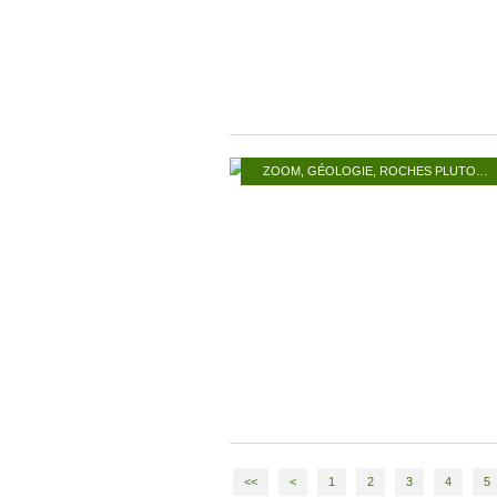
ZOOM
,
GÉOLOGIE
,
ROCHES PLUTONIQUES
<<
<
1
2
3
4
5