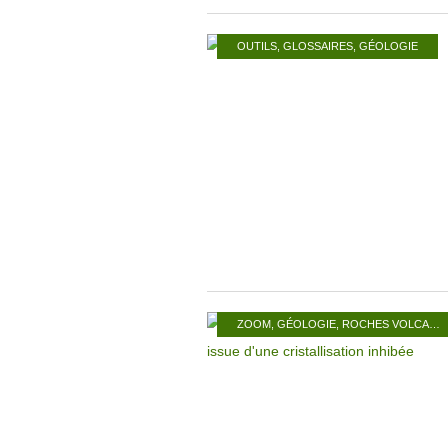
OUTILS
,
GLOSSAIRES
,
GÉOLOGIE
ZOOM
,
GÉOLOGIE
,
ROCHES VOLCANIQUES