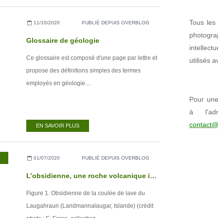
Tous les 
11/10/2020
PUBLIÉ DEPUIS OVERBLOG
photogr
Glossaire de géologie
intellect
Ce glossaire est composé d'une page par lettre et
utilisés 
propose des définitions simples des termes
employés en géologie....
Pour une 
à l'ad
contact@
EN SAVOIR PLUS
01/07/2020
PUBLIÉ DEPUIS OVERBLOG
L’obsidienne, une roche volcanique issue d'une cristallisation inhibée
Figure 1. Obsidienne de la coulée de lave du
Laugahraun (Landmannalaugar, Islande) (crédit