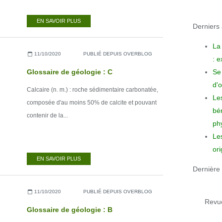
EN SAVOIR PLUS
Derniers a
La
11/10/2020
PUBLIÉ DEPUIS OVERBLOG
: 
Se 
Glossaire de géologie : C
d'o
Calcaire (n. m.) : roche sédimentaire carbonatée,
Le
composée d'au moins 50% de calcite et pouvant
bén
contenir de la...
phy
Le
ori
EN SAVOIR PLUS
Dernière 
11/10/2020
PUBLIÉ DEPUIS OVERBLOG
Revue
Glossaire de géologie : B