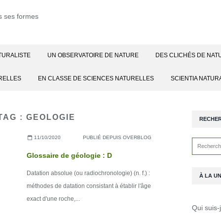
TURALISTE
UN OBSERVATOIRE DE NATURE
DES CLICHÉS DE NAT
RELLES
EN CLASSE DE SCIENCES NATURELLES
SCIENTIA NATUR
TAG : GEOLOGIE
RECHE
11/10/2020
PUBLIÉ DEPUIS OVERBLOG
Glossaire de géologie : D
Datation absolue (ou radiochronologie) (n. f.) :
À LA U
méthodes de datation consistant à établir l'âge
exact d'une roche,...
Qui suis-