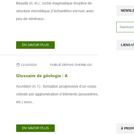
Basalte (n. m.) : roche magmatique éruptive de
NEWSL
structure microlitique (l’échantillon est noir, avec
peu de minéraux...
LIENS U
EN SAVOIR PLUS
11/10/2020
PUBLIÉ DEPUIS OVERBLOG
Glossaire de géologie : A
Accrétion (n. f.) : formation progressive d’un corps
céleste par agglomération d’éléments (poussières,
etc.) sous...
EN SAVOIR PLUS
À PROP