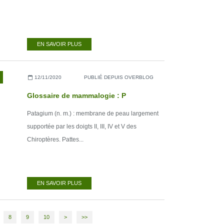
EN SAVOIR PLUS
12/11/2020
PUBLIÉ DEPUIS OVERBLOG
Glossaire de mammalogie : P
Patagium (n. m.) : membrane de peau largement
supportée par les doigts II, III, IV et V des
Chiroptères. Pattes...
EN SAVOIR PLUS
20
30
8
9
10
>
>>