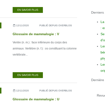
EN SAVOIR PLUS
Derniers a
La
12/11/2020
PUBLIÉ DEPUIS OVERBLOG
: 
Se 
Glossaire de mammalogie : V
d'o
Ventre (n. m.) : face inférieure du corps des
Le
animaux. Vertèbre (n. f.) : os constituant la colonne
bén
vertébrale...
phy
Le
ori
EN SAVOIR PLUS
Dernière 
12/11/2020
PUBLIÉ DEPUIS OVERBLOG
Revue
Glossaire de mammalogie : U