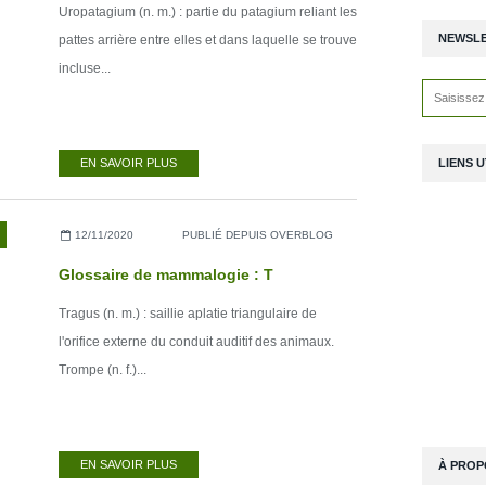
Uropatagium (n. m.) : partie du patagium reliant les
NEWSL
pattes arrière entre elles et dans laquelle se trouve
incluse...
LIENS U
EN SAVOIR PLUS
12/11/2020
PUBLIÉ DEPUIS OVERBLOG
Glossaire de mammalogie : T
Tragus (n. m.) : saillie aplatie triangulaire de
l'orifice externe du conduit auditif des animaux.
Trompe (n. f.)...
EN SAVOIR PLUS
À PROP