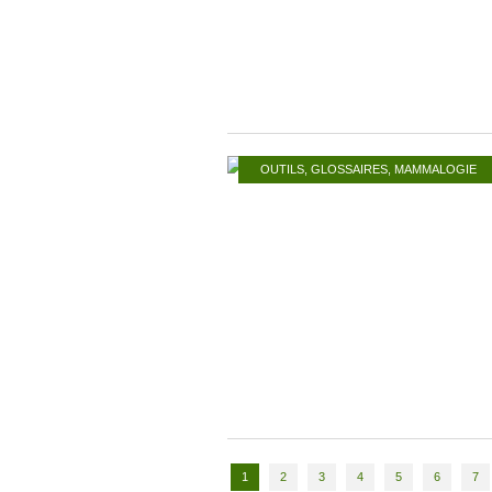
OUTILS
,
GLOSSAIRES
,
MAMMALOGIE
1
2
3
4
5
6
7