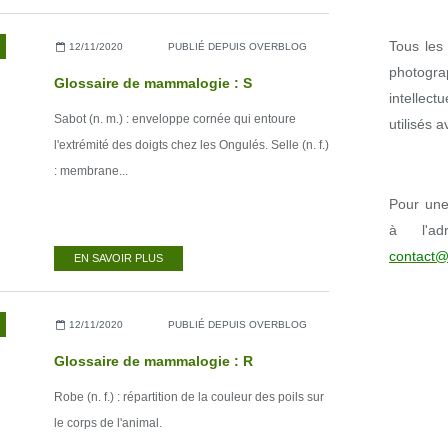
Tous les 
12/11/2020
PUBLIÉ DEPUIS OVERBLOG
photogr
Glossaire de mammalogie : S
intellect
Sabot (n. m.) : enveloppe cornée qui entoure
utilisés 
l'extrémité des doigts chez les Ongulés. Selle (n. f.)
: membrane...
Pour une 
à l'ad
contact@
EN SAVOIR PLUS
12/11/2020
PUBLIÉ DEPUIS OVERBLOG
Glossaire de mammalogie : R
Robe (n. f.) : répartition de la couleur des poils sur
le corps de l'animal.