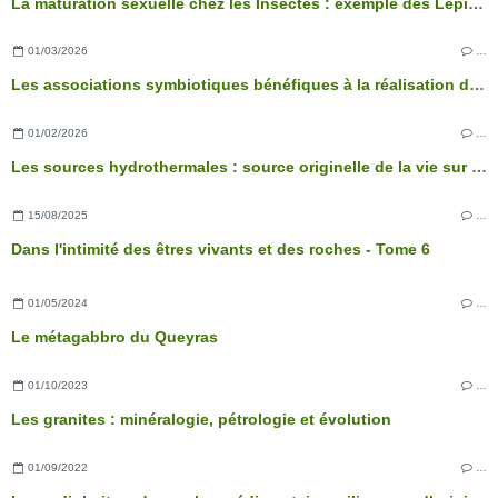
La maturation sexuelle chez les Insectes : exemple des Lépidoptères
01/03/2026
…
Les associations symbiotiques bénéfiques à la réalisation des fonctions physiologiques de l’arbre
01/02/2026
…
Les sources hydrothermales : source originelle de la vie sur Terre ?
15/08/2025
…
Dans l'intimité des êtres vivants et des roches - Tome 6
01/05/2024
…
Le métagabbro du Queyras
01/10/2023
…
Les granites : minéralogie, pétrologie et évolution
01/09/2022
…