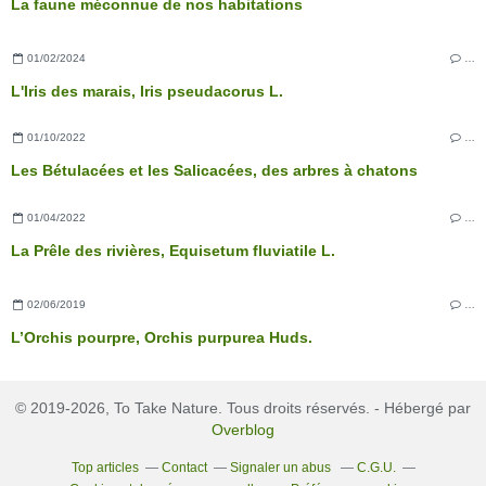
La faune méconnue de nos habitations
01/02/2024
…
L'Iris des marais, Iris pseudacorus L.
01/10/2022
…
Les Bétulacées et les Salicacées, des arbres à chatons
01/04/2022
…
La Prêle des rivières, Equisetum fluviatile L.
02/06/2019
…
L’Orchis pourpre, Orchis purpurea Huds.
© 2019-2026, To Take Nature. Tous droits réservés. - Hébergé par
Overblog
Top articles
Contact
Signaler un abus
C.G.U.