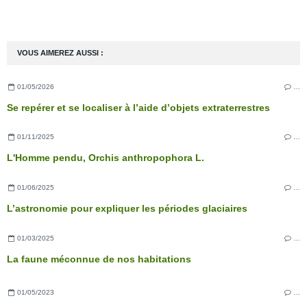
VOUS AIMEREZ AUSSI :
01/05/2026
…
Se repérer et se localiser à l’aide d’objets extraterrestres
01/11/2025
…
L'Homme pendu, Orchis anthropophora L.
01/06/2025
…
L’astronomie pour expliquer les périodes glaciaires
01/03/2025
…
La faune méconnue de nos habitations
01/05/2023
…