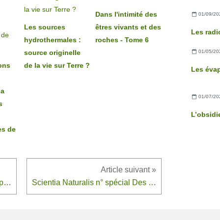
Dans l'intimité des
01/09/20
Les sources
êtres vivants et des
hydrothermales :
roches - Tome 6
01/05/20
source originelle
ons
de la vie sur Terre ?
la
01/07/20
s
es de
La Mycène à pied strié, Mycena polygramma Gray
Scientia Naturalis n° spécial Des sciences naturelles au quotidien ! - Juin 2021