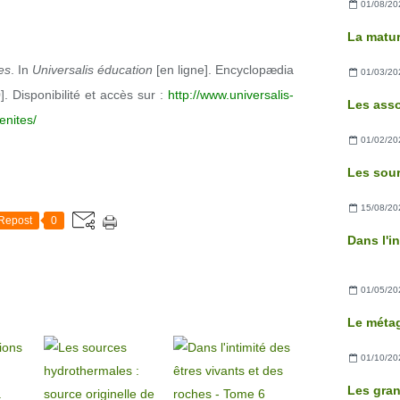
01/08/20
es
. In
Universalis
éducation
[en ligne]. Encyclopædia
01/03/20
]. Disponibilité et accès sur :
http://www.universalis-
enites/
01/02/20
15/08/20
Repost
0
01/05/20
Le méta
01/10/20