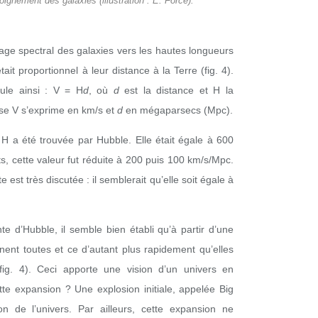
loignement des galaxies (illustration : E. Force).
ge spectral des galaxies vers les hautes longueurs
tait proportionnel à leur distance à la Terre (fig. 4).
ule ainsi : V = H
d
, où
d
est la distance et H la
sse V s’exprime en km/s et
d
en mégaparsecs (Mpc).
H a été trouvée par Hubble. Elle était égale à 600
, cette valeur fut réduite à 200 puis 100 km/s/Mpc.
 est très discutée : il semblerait qu’elle soit égale à
e d’Hubble, il semble bien établi qu’à partir d’une
gnent toutes et ce d’autant plus rapidement qu’elles
fig. 4). Ceci apporte une vision d’un univers en
ette expansion ? Une explosion initiale, appelée Big
n de l’univers. Par ailleurs, cette expansion ne