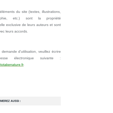
éléments du site (textes, illustrations,
aphie, etc.) sont la propriété
uelle exclusive de leurs auteurs et sont
avec leurs accords.
demande d'utilisation, veuillez écrire
resse électronique suivante :
totakenature.fr
.
IMEREZ AUSSI :