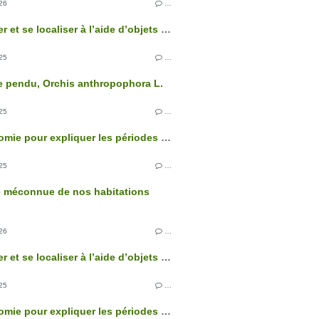
26
…
Se repérer et se localiser à l’aide d’objets extraterrestres
25
…
 pendu, Orchis anthropophora L.
25
…
L’astronomie pour expliquer les périodes glaciaires
25
…
e méconnue de nos habitations
26
…
Se repérer et se localiser à l’aide d’objets extraterrestres
25
…
L’astronomie pour expliquer les périodes glaciaires