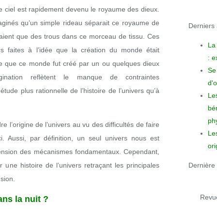
e ciel est rapidement devenu le royaume des dieux.
ginés qu’un simple rideau séparait ce royaume de
Derniers a
étaient que des trous dans ce morceau de tissu. Ces
La
ors faites à l’idée que la création du monde était
: 
oire que ce monde fut créé par un ou quelques dieux
Se 
gination reflètent le manque de contraintes
d'o
tude plus rationnelle de l’histoire de l’univers qu’à
Le
bén
phy
e l’origine de l’univers au vu des difficultés de faire
Le
i. Aussi, par définition, un seul univers nous est
ori
hension des mécanismes fondamentaux. Cependant,
une histoire de l’univers retraçant les principales
Dernière 
sion.
Revue
ans la nuit ?