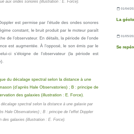
qué aux ondes sonores (illustration : E. Force).
01/04/20
La géolo
t Doppler est permise par l’étude des ondes sonores
régime constant, le bruit produit par le moteur paraît
01/05/20
e de l’observateur. En détails, la période de l’onde
nce est augmentée. À l’opposé, le son émis par le
lui-ci s’éloigne de l’observateur (la période est
).
u décalage spectral selon la distance à une galaxie par
 Hale Observatories) ; B : principe de l’effet Doppler
n des galaxies (illustration : E. Force).