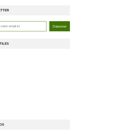
ETTER
TILES
OS