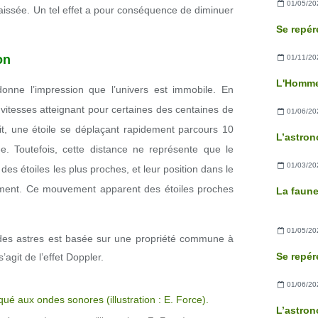
01/05/20
aissée. Un tel effet a pour conséquence de diminuer
on
01/11/20
L'Homme
onne l’impression que l’univers est immobile. En
s vitesses atteignant pour certaines des centaines de
01/06/20
it, une étoile se déplaçant rapidement parcours 10
e. Toutefois, cette distance ne représente que le
01/03/20
des étoiles les plus proches, et leur position dans le
tement. Ce mouvement apparent des étoiles proches
La faun
01/05/20
es astres est basée sur une propriété commune à
’agit de l’effet Doppler.
01/06/20