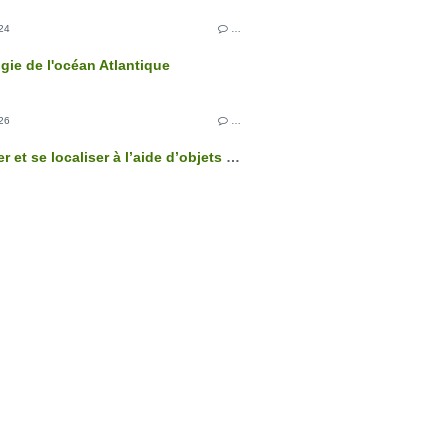
24
…
gie de l'océan Atlantique
26
…
Se repérer et se localiser à l’aide d’objets extraterrestres