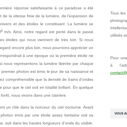
emière réponse satisfaisante à ce paradoxe a été
Tous les 
it de la vitesse finie de la lumière, de l’expansion de
photogr
’univers et des étoiles le constituant. La lumière se
intellect
8
0
m/s. Ainsi, notre regard est porté dans le passé
utilisés 
 étoiles qui nous viennent de très loin. Si nous
e regard encore plus loin, nous pourrions apprécier un
orrespondrait à une époque où la première étoile ne
Pour une 
si nous représentons la lumière libérée par chaque
à l'ad
 premier photon est émis le jour de sa naissance et
contact@
assez compréhensible que la densité de trains d’ondes
 pour que le ciel soit en totalité brillant. En quelque
a forêt, nous vivons dans une clairière.
nt un rôle dans la noirceur du ciel nocturne. Avant
VOUS A
photon émis par une étoile assez lointaine voit sa
, soit dans les hautes longueurs d’onde du visible.