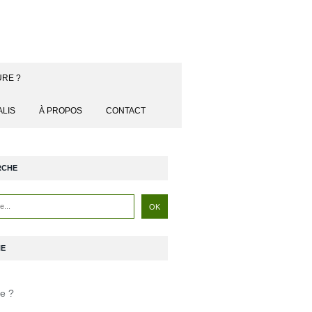
URE ?
ALIS
À PROPOS
CONTACT
RCHE
NE
je ?