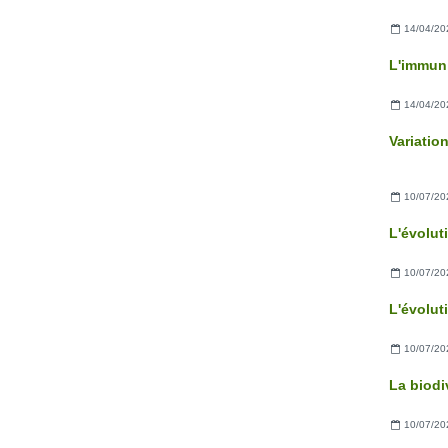
14/04/20
L'immuni
14/04/20
Variatio
10/07/20
L'évolut
10/07/20
10/07/20
La biodi
10/07/20