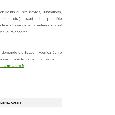
éléments du site (textes, illustrations,
aphie, etc.) sont la propriété
uelle exclusive de leurs auteurs et sont
avec leurs accords.
demande d'utilisation, veuillez écrire
resse électronique suivante :
totakenature.fr
.
IMEREZ AUSSI :