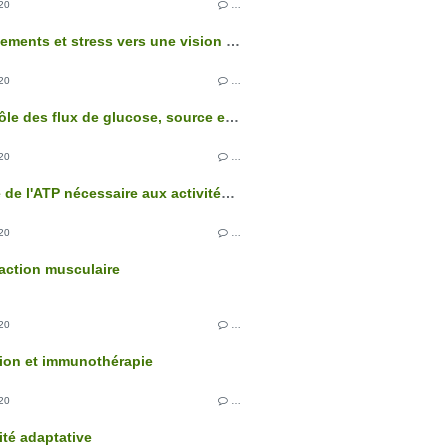
20
…
Comportements et stress vers une vision intégrée de l'organisme
20
…
Le contrôle des flux de glucose, source essentielle d'énergie des cellules
20
…
L'origine de l'ATP nécessaire aux activités cellulaires
20
…
action musculaire
20
…
ion et immunothérapie
20
…
té adaptative