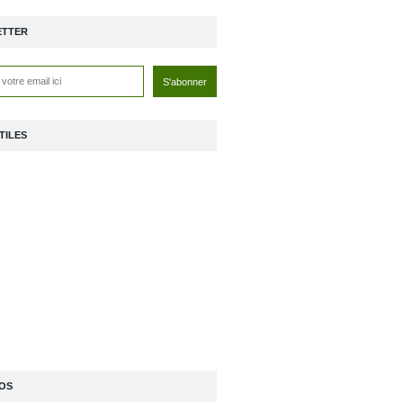
ETTER
TILES
OS