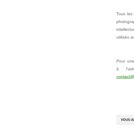
Tous les 
photogr
intellect
utilisés 
Pour une 
à l'ad
contact@
VOUS A