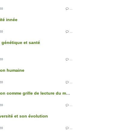
20
…
té innée
20
…
n génétique et santé
20
…
ion humaine
20
…
L'évolution comme grille de lecture du monde
20
…
versité et son évolution
20
…