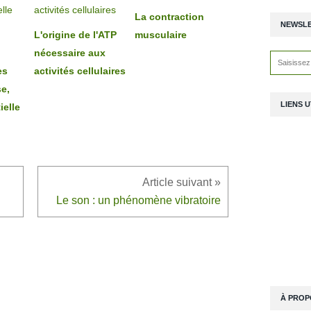
La contraction
NEWSL
L'origine de l'ATP
musculaire
nécessaire aux
es
activités cellulaires
se,
LIENS U
ielle
Le son : un phénomène vibratoire
À PROP