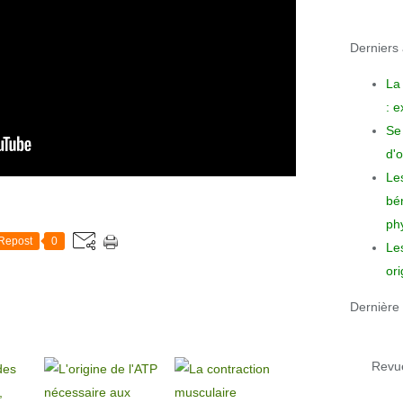
Derniers a
La
: 
Se 
d'o
Le
bén
phy
Repost
0
Le
ori
Dernière 
Revue