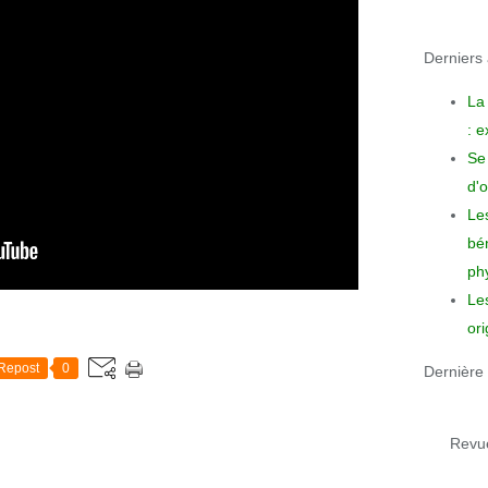
Derniers a
La
: 
Se 
d'o
Le
bén
phy
Le
ori
Repost
0
Dernière 
Revue