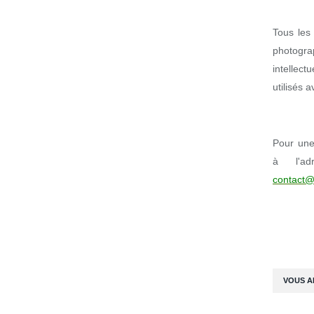
Tous les 
photogr
intellect
utilisés 
Pour une 
à l'ad
contact@
VOUS A