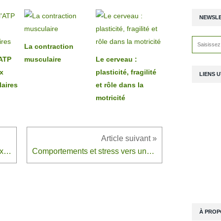
NEWSL
La contraction
'ATP
musculaire
Le cerveau :
x
plasticité, fragilité
LIENS U
laires
et rôle dans la
motricité
L'origine de l'ATP nécessaire aux activités cellulaires
Comportements et stress vers une vision intégrée de l'organisme
À PROP