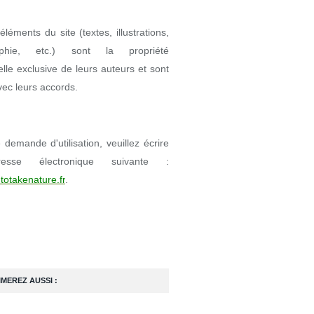
éléments du site (textes, illustrations,
aphie, etc.) sont la propriété
uelle exclusive de leurs auteurs et sont
avec leurs accords.
demande d'utilisation, veuillez écrire
resse électronique suivante :
totakenature.fr
.
IMEREZ AUSSI :