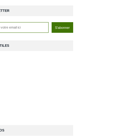
ETTER
TILES
OS