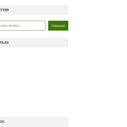
ETTER
TILES
OS