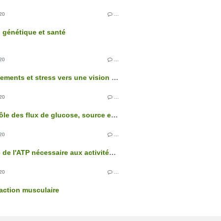
20
…
n génétique et santé
20
…
Comportements et stress vers une vision intégrée de l'organisme
20
…
Le contrôle des flux de glucose, source essentielle d'énergie des cellules
20
…
L'origine de l'ATP nécessaire aux activités cellulaires
20
…
action musculaire