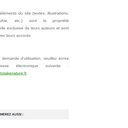
éléments du site (textes, illustrations,
aphie, etc.) sont la propriété
uelle exclusive de leurs auteurs et sont
avec leurs accords.
demande d'utilisation, veuillez écrire
resse électronique suivante :
totakenature.fr
.
IMEREZ AUSSI :