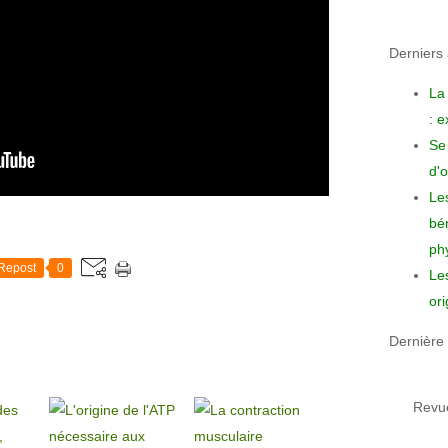
Derniers a
La
: 
Se 
d'o
Le
bén
phy
Repost
0
Le
ori
Dernière 
Revue