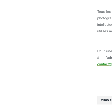
Tous les 
photogr
intellect
utilisés 
Pour une 
à l'ad
contact@
VOUS A