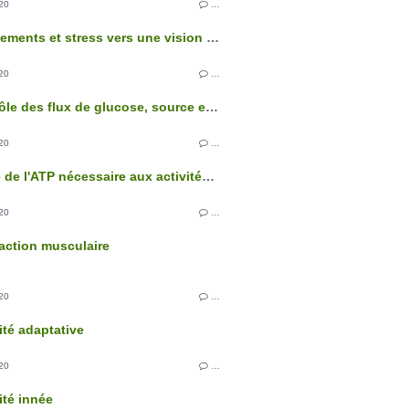
20
…
Comportements et stress vers une vision intégrée de l'organisme
20
…
Le contrôle des flux de glucose, source essentielle d'énergie des cellules
20
…
L'origine de l'ATP nécessaire aux activités cellulaires
20
…
action musculaire
20
…
té adaptative
20
…
té innée