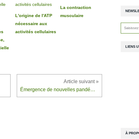
La contraction
NEWSL
L'origine de l'ATP
musculaire
nécessaire aux
es
activités cellulaires
se,
LIENS U
ielle
Émergence de nouvelles pandémies : l’Homme coupable ?
À PROP