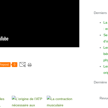
Derniers a
La
: 
Se 
d'o
Le
bén
phy
Repost
0
Le
ori
Dernière 
Revue