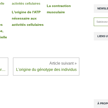
La contraction
NEWSL
L'origine de l'ATP
musculaire
nécessaire aux
es
activités cellulaires
se,
LIENS U
ielle
L'évolution comme grille de lecture du monde
L'origine du génotype des individus
À PROP