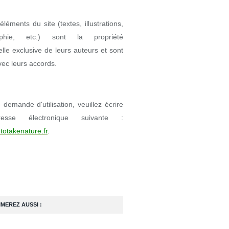
éléments du site (textes, illustrations,
aphie, etc.) sont la propriété
uelle exclusive de leurs auteurs et sont
avec leurs accords.
demande d'utilisation, veuillez écrire
resse électronique suivante :
totakenature.fr
.
IMEREZ AUSSI :