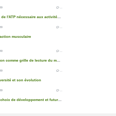
20
…
L'origine de l'ATP nécessaire aux activités cellulaires
20
…
action musculaire
20
…
L'évolution comme grille de lecture du monde
20
…
versité et son évolution
20
…
Énergie, choix de développement et futur climatique