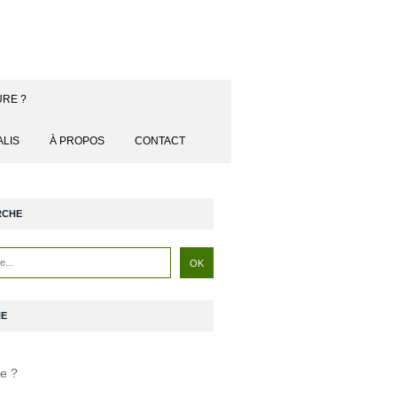
URE ?
ALIS
À PROPOS
CONTACT
RCHE
NE
je ?