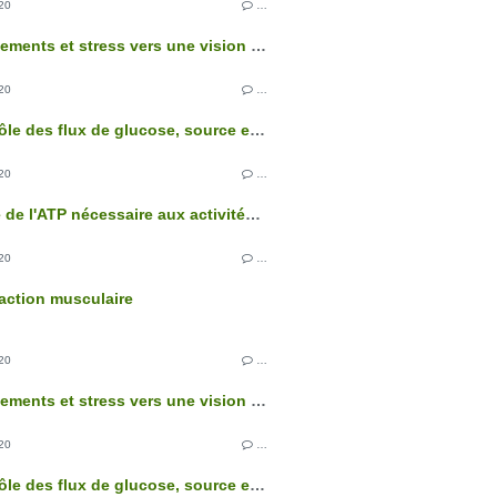
20
…
Comportements et stress vers une vision intégrée de l'organisme
20
…
Le contrôle des flux de glucose, source essentielle d'énergie des cellules
20
…
L'origine de l'ATP nécessaire aux activités cellulaires
20
…
action musculaire
20
…
Comportements et stress vers une vision intégrée de l'organisme
20
…
Le contrôle des flux de glucose, source essentielle d'énergie des cellules