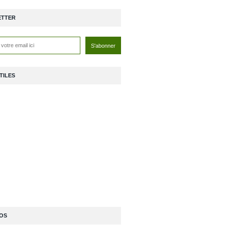
ETTER
TILES
OS