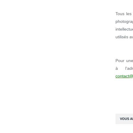
Tous les 
photogr
intellect
utilisés 
Pour une 
à l'ad
contact@
VOUS A