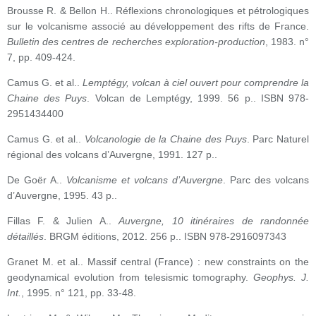
Brousse R. & Bellon H.. Réflexions chronologiques et pétrologiques
sur le volcanisme associé au
développement des rifts de France.
Bulletin des centres de recherches exploration-production
, 1983. n°
7, pp. 409-424.
Camus G. et al..
Lemptégy, volcan à ciel ouvert pour comprendre la
Chaine des Puys
. Volcan de Lemptégy, 1999. 56 p.. ISBN 978-
2951434400
Camus G. et al..
Volcanologie de la Chaine des Puys
. Parc Naturel
régional des volcans d’Auvergne, 1991. 127 p..
De Goër A..
Volcanisme et volcans d’Auvergne
. Parc des volcans
d’Auvergne, 1995. 43 p..
Fillas F. & Julien A..
Auvergne, 10 itinéraires de randonnée
détaillés
. BRGM éditions, 2012. 256 p.. ISBN 978-2916097343
Granet M. et al.. Massif central (France) : new constraints on the
geodynamical evolution from telesismic tomography.
Geophys. J.
Int.
, 1995. n° 121, pp. 33-48.