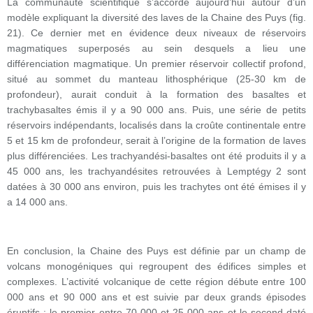
La communauté scientifique s’accorde aujourd’hui autour d’un
modèle expliquant la diversité des laves de la Chaine des Puys (fig.
21). Ce dernier met en évidence deux niveaux de réservoirs
magmatiques superposés au sein desquels a lieu une
différenciation magmatique. Un premier réservoir collectif profond,
situé au sommet du manteau lithosphérique (25-30 km de
profondeur), aurait conduit à la formation des basaltes et
trachybasaltes émis il y a 90 000 ans. Puis, une série de petits
réservoirs indépendants, localisés dans la croûte continentale entre
5 et 15 km de profondeur, serait à l’origine de la formation de laves
plus différenciées. Les trachyandési-basaltes ont été produits il y a
45 000 ans, les trachyandésites retrouvées à Lemptégy 2 sont
datées à 30 000 ans environ, puis les trachytes ont été émises il y
a 14 000 ans.
En conclusion, la Chaine des Puys est définie par un champ de
volcans monogéniques qui regroupent des édifices simples et
complexes. L’activité volcanique de cette région débute entre 100
000 ans et 90 000 ans et est suivie par deux grands épisodes
éruptifs : le premier entre 70 000 et 25 000 ans et le second daté