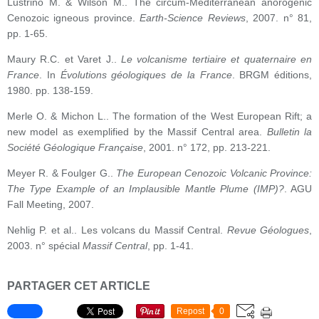
Lustrino M. & Wilson M.. The circum-Mediterranean anorogenic
Cenozoic igneous province.
Earth-Science Reviews
, 2007. n° 81,
pp. 1-65.
Maury R.C. et Varet J..
Le volcanisme tertiaire et quaternaire en
France
. In
Évolutions géologiques de la France
. BRGM éditions,
1980. pp. 138-159.
Merle O. & Michon L.. The formation of the West European Rift; a
new model as exemplified by the Massif Central area.
Bulletin la
Société Géologique Française
, 2001. n° 172, pp. 213-221.
Meyer R. & Foulger G..
The European Cenozoic Volcanic Province:
The Type Example of an Implausible Mantle Plume (IMP)?
. AGU
Fall Meeting, 2007.
Nehlig P. et al.. Les volcans du Massif Central.
Revue Géologues
,
2003. n° spécial
Massif Central
, pp. 1-41.
PARTAGER CET ARTICLE
Repost
0