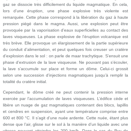
gaz se dissocie très difficilement du liquide magmatique. En cela,
lors d’une éruption, une phase explosive très violente est
remarquée. Cette phase correspond à la libération du gaz à haute
pression piégé dans le magma. Aussi, une explosion peut être
provoquée par la vaporisation d’eaux superficielles au contact des
laves visqueuses. La phase explosive de l’éruption volcanique est
très brève. Elle provoque un élargissement de la partie supérieure
du conduit d’alimentation, et peut quelques fois creuser un cratère
d’explosion dans le sol : on parle de maar trachytique. S’ensuit une
phase d’extrusion de la lave visqueuse. Ne pouvant pas s’écouler,
la lave s’accumule sur place et forme un dôme. Celui-ci grossit
selon une succession d’injections magmatiques jusqu’à remplir la
totalité du cratère initial.
Cependant, le dôme créé ne peut contenir la pression interne
exercée par l’accumulation de laves visqueuses. L’édifice cède et
libère un nuage de gaz magmatiques contenant des blocs, lapillis
et cendres en suspension, ayant une température comprise entre
600 et 800 °C. Il s’agit d’une nuée ardente. Cette nuée, étant plus
dense que l’air, glisse sur le sol à la manière d’un liquide avec une
vitesse pouvant atteindre les 200 km/h. Dans le cas du Puy de