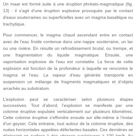
Un maar est formé suite à une éruption phréato-magmatique (fig.
13) : il s’agit d’une éruption explosive provoquée par le contact
d’eaux souterraines ou superficielles avec un magma basaltique ou
trachytique.
Pour commencer, le magma chaud ascendant entre en contact
avec de l’eau froide contenue dans une nappe souterraine, un lac
ou une rivière. En résulte un refroidissement brutal, ou trempe, et
une fragmentation du liquide magmatique. Ensuite, une
vaporisation explosive de l’eau est constatée. La force de cette
explosion est fonction de la profondeur à laquelle se rencontre le
magma et l’eau. La vapeur d’eau générée transporte en
suspension un mélange de fragments magmatiques et d’objets
arrachés au substratum.
L’explosion peut se caractériser selon plusieurs étapes
successives. Tout d’abord, l’explosion se manifeste par une
colonne éruptive expulsée verticalement sur plusieurs kilomètres.
Cette colonne éruptive s’effondre ensuite sur elle-même à l’instar
d’un geyser. Cela entraine, tout autour de la colonne éruptive, des
nuées horizontales appelées déferlantes basales. Ces dernières se
déplacent en surface à des vitesses supérieures à 100 km/h. Au