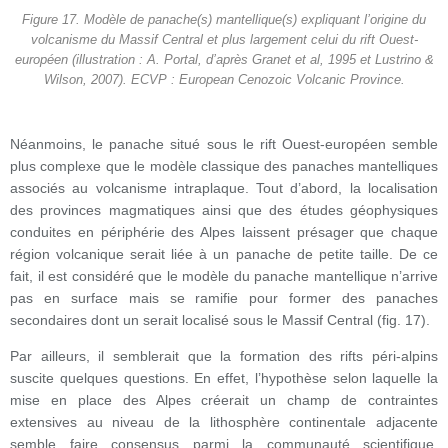
Figure 17. Modèle de panache(s) mantellique(s) expliquant l’origine du
volcanisme du Massif Central et plus largement celui du rift Ouest-
européen (illustration : A. Portal, d’après Granet et al, 1995 et Lustrino &
Wilson, 2007). ECVP : European Cenozoic Volcanic Province.
Néanmoins, le panache situé sous le rift Ouest-européen semble
plus complexe que le modèle classique des panaches mantelliques
associés au volcanisme intraplaque. Tout d’abord, la localisation
des provinces magmatiques ainsi que des études géophysiques
conduites en périphérie des Alpes laissent présager que chaque
région volcanique serait liée à un panache de petite taille. De ce
fait, il est considéré que le modèle du panache mantellique n’arrive
pas en surface mais se ramifie pour former des panaches
secondaires dont un serait localisé sous le Massif Central (fig. 17).
Par ailleurs, il semblerait que la formation des rifts péri-alpins
suscite quelques questions. En effet, l’hypothèse selon laquelle la
mise en place des Alpes créerait un champ de contraintes
extensives au niveau de la lithosphère continentale adjacente
semble faire consensus parmi la communauté scientifique.