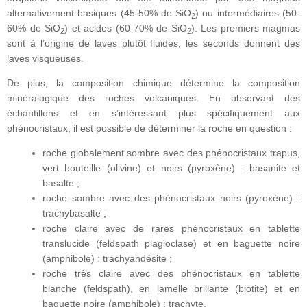
alternativement basiques (45-50% de SiO
) ou intermédiaires (50-
2
60% de SiO
) et acides (60-70% de SiO
). Les premiers magmas
2
2
sont à l’origine de laves plutôt fluides, les seconds donnent des
laves visqueuses.
De plus, la composition chimique détermine la composition
minéralogique des roches volcaniques. En observant des
échantillons et en s’intéressant plus spécifiquement aux
phénocristaux, il est possible de déterminer la roche en question :
roche globalement sombre avec des phénocristaux trapus,
vert bouteille (olivine) et noirs (pyroxène) : basanite et
basalte ;
roche sombre avec des phénocristaux noirs (pyroxène) :
trachybasalte ;
roche claire avec de rares phénocristaux en tablette
translucide (feldspath plagioclase) et en baguette noire
(amphibole) : trachyandésite ;
roche très claire avec des phénocristaux en tablette
blanche (feldspath), en lamelle brillante (biotite) et en
baguette noire (amphibole) : trachyte.