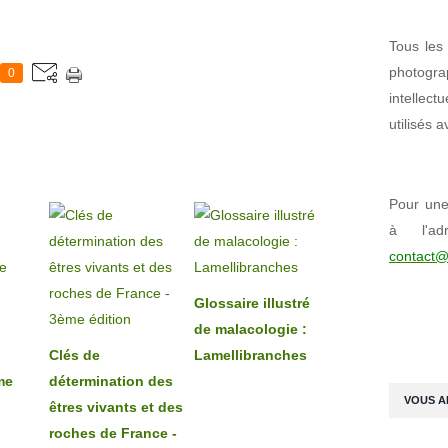
Tous les 
photogr
0
intellect
utilisés 
Pour une 
à l'ad
contact@
Glossaire illustré
de malacologie :
Clés de
Lamellibranches
me
détermination des
VOUS A
êtres vivants et des
roches de France -