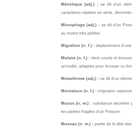
Méristique (adj.) :
se dit d’un élém
caractères répétés en série, dénombr
Microphage (adj.) :
se dit d’un Pois
au moins très petites.
Migration (n. f.) :
déplacement d’une p
Molaire (n. f.) :
dent courte et émoussé
arrondie, adaptée pour écraser ou br
Molariforme (adj.) :
se dit d’un éléme
Montaison (n. f.) :
migration saisonni
Mucus (n. m.) :
substance sécrétée p
les parties fragiles d'un Poisson.
Museau (n. m.) :
partie de la tête deva