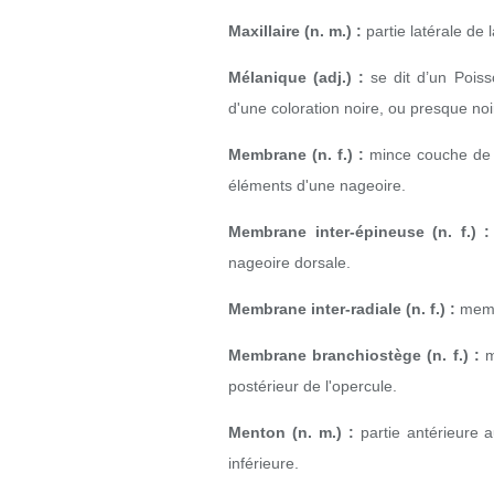
Maxillaire (n. m.) :
partie latérale de
Mélanique (adj.) :
se dit d’un Poiss
d'une coloration noire, ou presque noi
Membrane (n. f.) :
mince couche de t
éléments d'une nageoire.
Membrane inter-épineuse (n. f.) :
nageoire dorsale.
Membrane inter-radiale (n. f.) :
membr
Membrane branchiostège (n. f.) :
m
postérieur de l'opercule.
Menton (n. m.) :
partie antérieure 
inférieure.