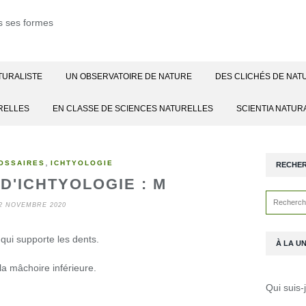
TURALISTE
UN OBSERVATOIRE DE NATURE
DES CLICHÉS DE NAT
RELLES
EN CLASSE DE SCIENCES NATURELLES
SCIENTIA NATUR
,
OSSAIRES
ICHTYOLOGIE
RECHE
D'ICHTYOLOGIE : M
2 NOVEMBRE 2020
qui supporte les dents.
À LA U
la mâchoire inférieure.
Qui suis-