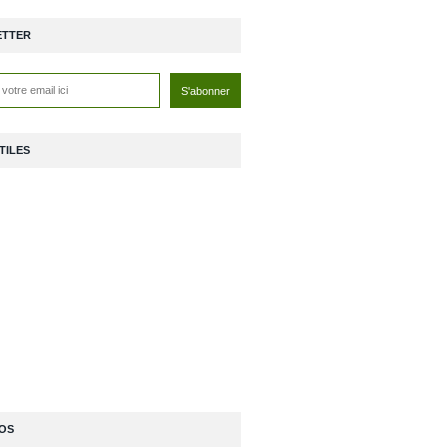
ETTER
TILES
OS