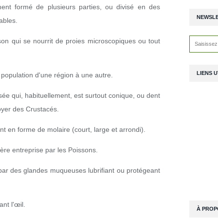
ent formé de plusieurs parties, ou divisé en des
NEWSL
ables.
son qui se nourrit de proies microscopiques ou tout
LIENS U
opulation d'une région à une autre.
e qui, habituellement, est surtout conique, ou dent
oyer des Crustacés.
nt en forme de molaire (court, large et arrondi).
ère entreprise par les Poissons.
ar des glandes muqueuses lubrifiant ou protégeant
nt l'œil.
À PROP