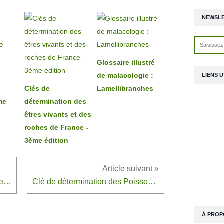
NEWSL
Glossaire illustré
de malacologie :
LIENS U
Clés de
Lamellibranches
me
détermination des
êtres vivants et des
roches de France -
3ème édition
Glossaire illustré de mammalogie : Rongeurs
Clé de détermination des Poissons d'eau douce
À PROP