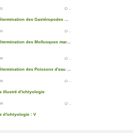
21
…
Clé de détermination des Gastéropodes marins
21
…
Clé de détermination des Mollusques marins
20
…
Clé de détermination des Poissons d'eau douce
20
…
 illustré d'ichtyologie
20
…
e d'ichtyologie : V