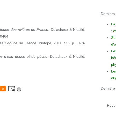
Derniers a
La
douce des rivières de France
. Delachaux & Niestlé,
: 
10464
Se 
’eau douce de France
. Biotope, 2011. 552 p.. 978-
d'o
Le
ns d’eau douce et de pêche
. Delachaux & Niestlé,
bén
phy
Le
ori
Dernière 
0
Revue