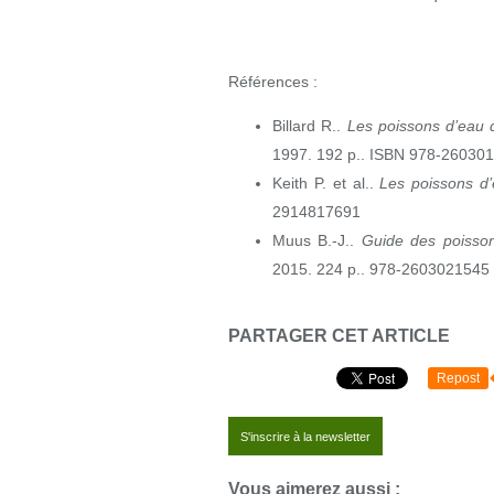
Références :
Billard R..
Les poissons d’eau 
1997. 192 p.. ISBN 978-26030
Keith P. et al..
Les poissons d
2914817691
Muus B.-J..
Guide des poisso
2015. 224 p.. 978-2603021545
PARTAGER CET ARTICLE
Repost
S'inscrire à la newsletter
Vous aimerez aussi :