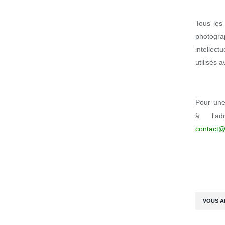
Tous les 
photogr
intellect
utilisés 
Pour une 
à l'ad
contact@
VOUS A