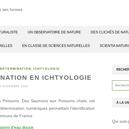
TURALISTE
UN OBSERVATOIRE DE NATURE
DES CLICHÉS DE NAT
RELLES
EN CLASSE DE SCIENCES NATURELLES
SCIENTIA NATUR
,
 DÉTERMINATION
ICHTYOLOGIE
RECHE
NATION EN ICHTYOLOGIE
4 NOVEMBRE 2020
 des Poissons. Des Saumons aux Poissons chats, cet
À LA U
étermination numériques permettant l'identification
communs de France.
Qui suis-
ssons d'eau douce
.