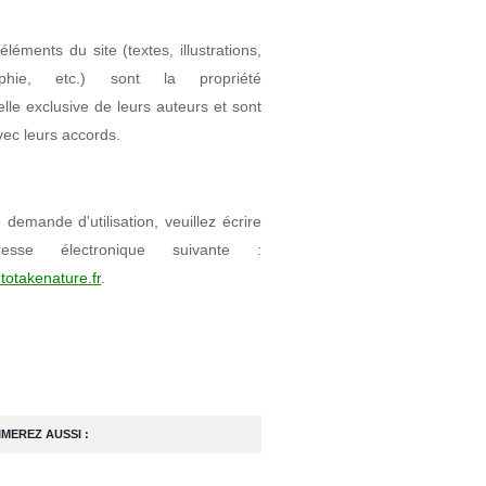
éléments du site (textes, illustrations,
aphie, etc.) sont la propriété
uelle exclusive de leurs auteurs et sont
avec leurs accords.
demande d'utilisation, veuillez écrire
resse électronique suivante :
totakenature.fr
.
IMEREZ AUSSI :