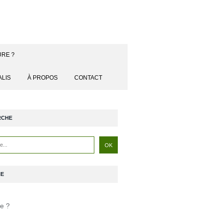
URE ?
ALIS
À PROPOS
CONTACT
RCHE
NE
je ?