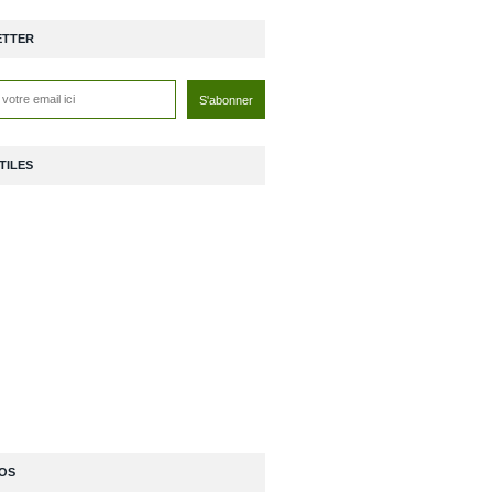
ETTER
TILES
OS