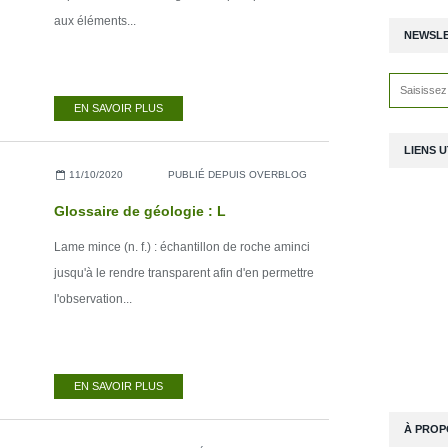
aux éléments...
NEWSL
EN SAVOIR PLUS
LIENS U
11/10/2020
PUBLIÉ DEPUIS OVERBLOG
Glossaire de géologie : L
Lame mince (n. f.) : échantillon de roche aminci
jusqu'à le rendre transparent afin d'en permettre
l'observation...
EN SAVOIR PLUS
À PROP