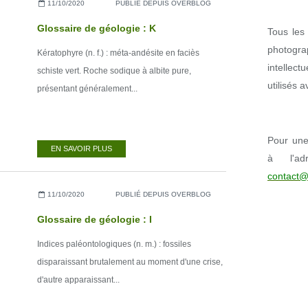
11/10/2020
PUBLIÉ DEPUIS OVERBLOG
Glossaire de géologie : K
Tous les 
photogr
Kératophyre (n. f.) : méta-andésite en faciès
intellect
schiste vert. Roche sodique à albite pure,
utilisés 
présentant généralement...
Pour une 
EN SAVOIR PLUS
à l'ad
contact@
11/10/2020
PUBLIÉ DEPUIS OVERBLOG
Glossaire de géologie : I
Indices paléontologiques (n. m.) : fossiles
disparaissant brutalement au moment d'une crise,
d'autre apparaissant...