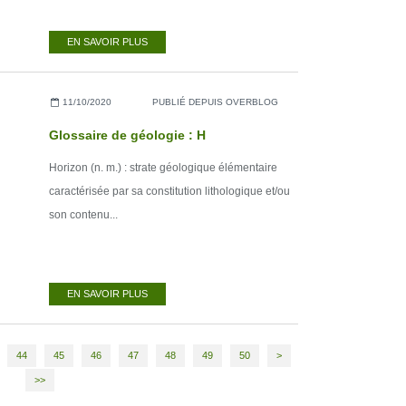
EN SAVOIR PLUS
11/10/2020
PUBLIÉ DEPUIS OVERBLOG
Glossaire de géologie : H
Horizon (n. m.) : strate géologique élémentaire
caractérisée par sa constitution lithologique et/ou
son contenu...
EN SAVOIR PLUS
60
70
80
44
45
46
47
48
49
50
>
>>