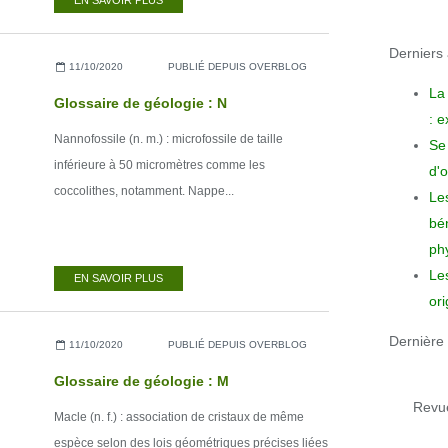
EN SAVOIR PLUS
Derniers a
11/10/2020
PUBLIÉ DEPUIS OVERBLOG
La
Glossaire de géologie : N
: 
Nannofossile (n. m.) : microfossile de taille
Se 
inférieure à 50 micromètres comme les
d'o
coccolithes, notamment. Nappe...
Le
bén
phy
Le
EN SAVOIR PLUS
ori
Dernière 
11/10/2020
PUBLIÉ DEPUIS OVERBLOG
Glossaire de géologie : M
Revue
Macle (n. f.) : association de cristaux de même
espèce selon des lois géométriques précises liées