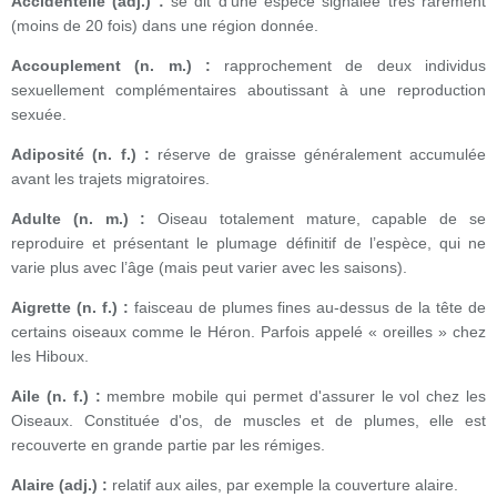
Accidentelle (adj.) :
se dit d'une espèce signalée très rarement
(moins de 20 fois) dans une région donnée.
Accouplement (n. m.) :
rapprochement de deux individus
sexuellement complémentaires aboutissant à une reproduction
sexuée.
Adiposité (n. f.) :
réserve de graisse généralement accumulée
avant les trajets migratoires.
Adulte (n. m.) :
Oiseau totalement mature, capable de se
reproduire et présentant le plumage définitif de l’espèce, qui ne
varie plus avec l’âge (mais peut varier avec les saisons).
Aigrette (n. f.) :
faisceau de plumes fines au-dessus de la tête de
certains oiseaux comme le Héron. Parfois appelé « oreilles » chez
les Hiboux.
Aile (n. f.) :
membre mobile qui permet d'assurer le vol chez les
Oiseaux. Constituée d'os, de muscles et de plumes, elle est
recouverte en grande partie par les rémiges.
Alaire (adj.) :
relatif aux ailes, par exemple la couverture alaire.