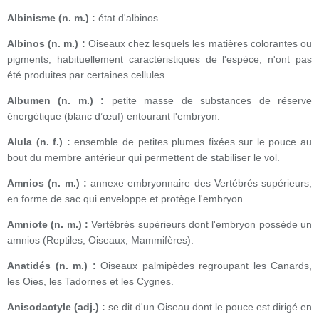
Albinisme (n. m.) :
état d'albinos.
Albinos (n. m.) :
Oiseaux chez lesquels les matières colorantes ou
pigments, habituellement caractéristiques de l'espèce, n'ont pas
été produites par certaines cellules.
Albumen (n. m.) :
petite masse de substances de réserve
énergétique (blanc d’œuf) entourant l'embryon.
Alula (n. f.) :
ensemble de petites plumes fixées sur le pouce au
bout du membre antérieur qui permettent de stabiliser le vol.
Amnios (n. m.) :
annexe embryonnaire des Vertébrés supérieurs,
en forme de sac qui enveloppe et protège l'embryon.
Amniote (n. m.) :
Vertébrés supérieurs dont l'embryon possède un
amnios (Reptiles, Oiseaux, Mammifères).
Anatidés (n. m.) :
Oiseaux palmipèdes regroupant les Canards,
les Oies, les Tadornes et les Cygnes.
Anisodactyle (adj.) :
se dit d'un Oiseau dont le pouce est dirigé en