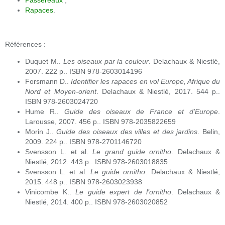
Passereaux
;
Rapaces
.
Références :
Duquet M..
Les oiseaux par la couleur
. Delachaux & Niestlé,
2007. 222 p.. ISBN 978-2603014196
Forsmann D..
Identifier les rapaces en vol Europe, Afrique du
Nord et Moyen-orient
. Delachaux & Niestlé, 2017. 544 p..
ISBN 978-2603024720
Hume R..
Guide des oiseaux de France et d'Europe
.
Larousse, 2007. 456 p.. ISBN 978-2035822659
Morin J..
Guide des oiseaux des villes et des jardins
. Belin,
2009. 224 p.. ISBN 978-2701146720
Svensson L. et al.
Le grand guide ornitho
. Delachaux &
Niestlé, 2012. 443 p.. ISBN 978-2603018835
Svensson L. et al.
Le guide ornitho
. Delachaux & Niestlé,
2015. 448 p.. ISBN 978-2603023938
Vinicombe K..
Le guide expert de l’ornitho
. Delachaux &
Niestlé, 2014. 400 p.. ISBN 978-2603020852