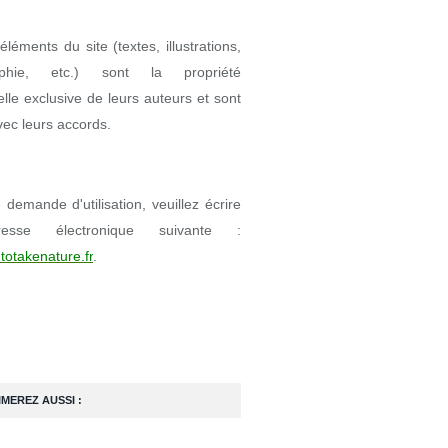
éléments du site (textes, illustrations,
aphie, etc.) sont la propriété
uelle exclusive de leurs auteurs et sont
avec leurs accords.
demande d'utilisation, veuillez écrire
resse électronique suivante :
totakenature.fr
.
IMEREZ AUSSI :