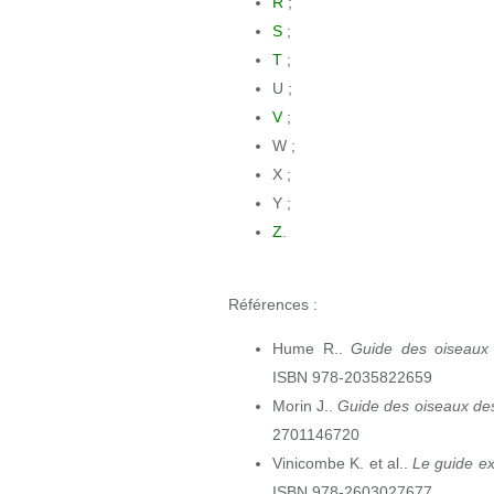
R
;
S
;
T
;
U ;
V
;
W ;
X ;
Y ;
Z
.
Références :
Hume R..
Guide des oiseaux
ISBN 978-2035822659
Morin J..
Guide des oiseaux des 
2701146720
Vinicombe K. et al..
Le guide ex
ISBN 978-2603027677