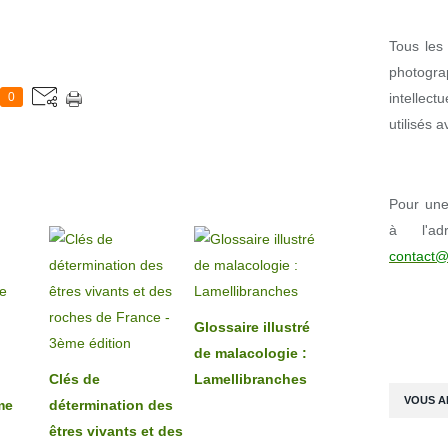
Tous les 
photogr
intellect
0
utilisés 
Pour une 
à l'ad
contact@
Glossaire illustré
de malacologie :
Clés de
Lamellibranches
VOUS A
me
détermination des
êtres vivants et des