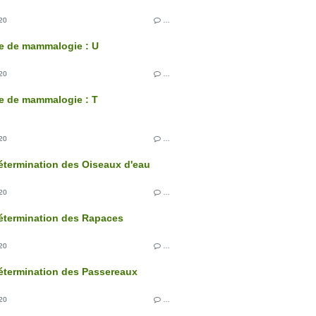
20
…
e de mammalogie : U
20
…
e de mammalogie : T
20
…
étermination des Oiseaux d'eau
20
…
étermination des Rapaces
20
…
étermination des Passereaux
20
…