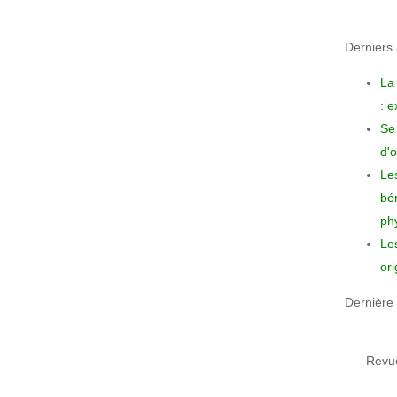
Derniers a
La
: 
Se 
d'o
Le
bén
phy
Le
ori
Dernière 
Revue