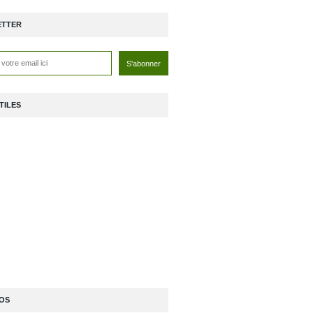
ETTER
TILES
OS