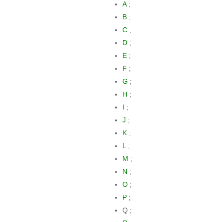
A
;
B
;
C
;
D
;
E
;
F
;
G
;
H
;
I
;
J
;
K
;
L
;
M
;
N
;
O
;
P
;
Q ;