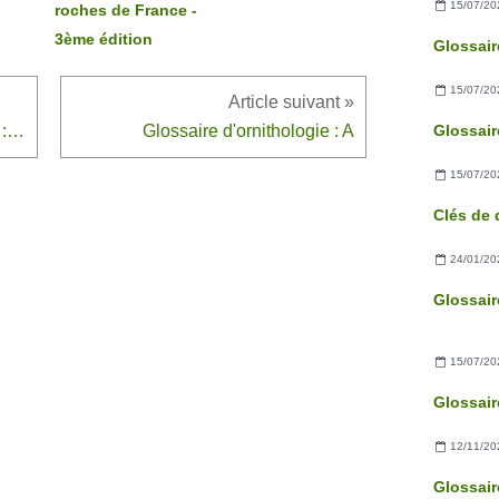
15/07/20
roches de France -
3ème édition
15/07/20
Glossaire illustré d'arachnologie : Scorpions
Glossaire d'ornithologie : A
15/07/20
24/01/20
15/07/20
12/11/20
Glossair