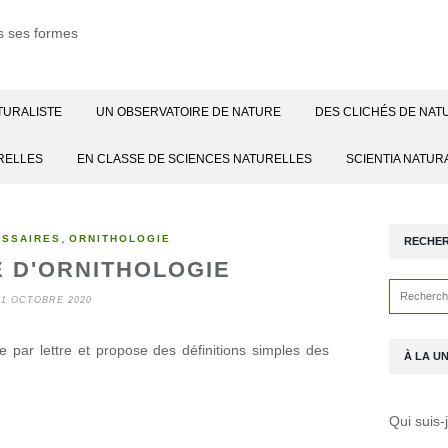
TURALISTE
UN OBSERVATOIRE DE NATURE
DES CLICHÉS DE NAT
RELLES
EN CLASSE DE SCIENCES NATURELLES
SCIENTIA NATUR
,
OSSAIRES
ORNITHOLOGIE
RECHE
 D'ORNITHOLOGIE
11 OCTOBRE 2020
 par lettre et propose des définitions simples des
À LA U
Qui suis-