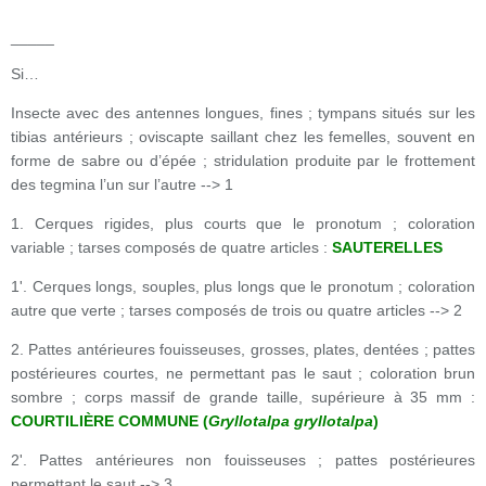
_____
Si…
Insecte avec des antennes longues, fines ; tympans situés sur les
tibias antérieurs ; oviscapte saillant chez les femelles, souvent en
forme de sabre ou d’épée ; stridulation produite par le frottement
des tegmina l’un sur l’autre --> 1
1. Cerques rigides, plus courts que le pronotum ; coloration
variable ; tarses composés de quatre articles :
SAUTERELLES
1'. Cerques longs, souples, plus longs que le pronotum ; coloration
autre que verte ; tarses composés de trois ou quatre articles --> 2
2. Pattes antérieures fouisseuses, grosses, plates, dentées ; pattes
postérieures courtes, ne permettant pas le saut ; coloration brun
sombre ; corps massif de grande taille, supérieure à 35 mm :
COURTILIÈRE COMMUNE (
Gryllotalpa gryllotalpa
)
2'. Pattes antérieures non fouisseuses ; pattes postérieures
permettant le saut --> 3