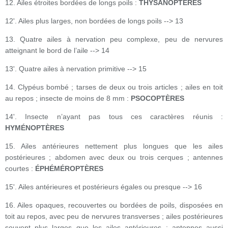
12. Ailes étroites bordées de longs poils :
THYSANOPTÈRES
12'. Ailes plus larges, non bordées de longs poils --> 13
13. Quatre ailes à nervation peu complexe, peu de nervures
atteignant le bord de l’aile --> 14
13'. Quatre ailes à nervation primitive --> 15
14. Clypéus bombé ; tarses de deux ou trois articles ; ailes en toit
au repos ; insecte de moins de 8 mm :
PSOCOPTÈRES
14'. Insecte n’ayant pas tous ces caractères réunis :
HYMÉNOPTÈRES
15. Ailes antérieures nettement plus longues que les ailes
postérieures ; abdomen avec deux ou trois cerques ; antennes
courtes :
ÉPHÉMÉROPTÈRES
15'. Ailes antérieures et postérieurs égales ou presque --> 16
16. Ailes opaques, recouvertes ou bordées de poils, disposées en
toit au repos, avec peu de nervures transverses ; ailes postérieures
souvent plus larges que les ailes antérieures ; antennes aussi