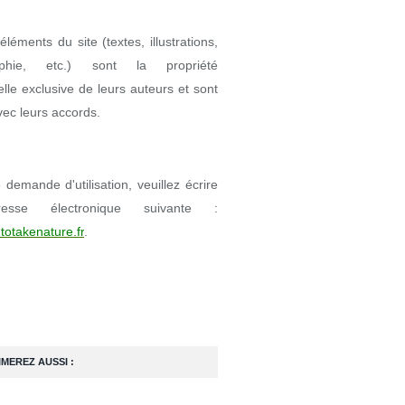
éléments du site (textes, illustrations,
aphie, etc.) sont la propriété
uelle exclusive de leurs auteurs et sont
avec leurs accords.
demande d'utilisation, veuillez écrire
resse électronique suivante :
totakenature.fr
.
IMEREZ AUSSI :