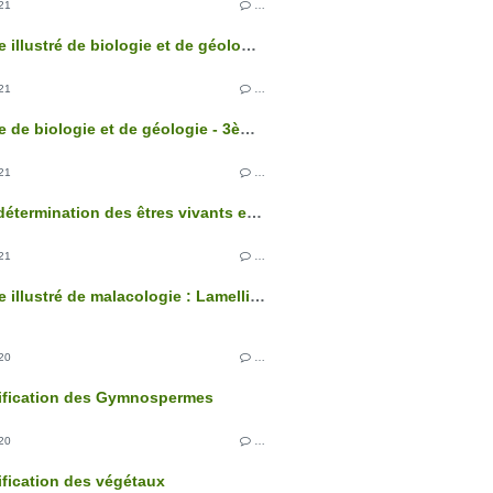
21
…
Glossaire illustré de biologie et de géologie - 3ème édition
21
…
Glossaire de biologie et de géologie - 3ème édition
21
…
Clés de détermination des êtres vivants et des roches de France - 3ème édition
21
…
Glossaire illustré de malacologie : Lamellibranches
20
…
sification des Gymnospermes
20
…
ification des végétaux