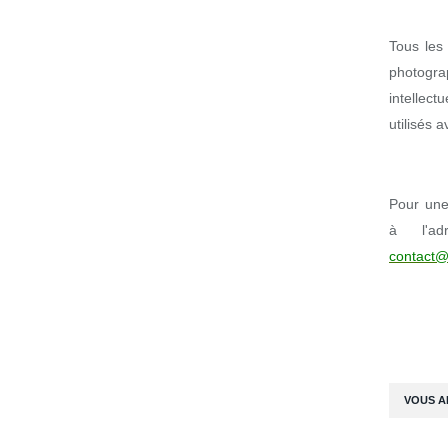
Tous les 
photogr
intellect
utilisés 
Pour une 
à l'ad
contact@
VOUS A