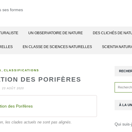
TURALISTE
UN OBSERVATOIRE DE NATURE
DES CLICHÉS DE NAT
RELLES
EN CLASSE DE SCIENCES NATURELLES
SCIENTIA NATUR
,
S
CLASSIFICATIONS
RECHE
ATION DES PORIFÈRES
23 AOÛT 2020
À LA U
tion des Porifères
on, les clades actuels ne sont pas alignés.
Qui suis-