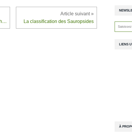
NEWSL
La classification des Plathelminthes
La classification des Sauropsides
LIENS U
À PROP