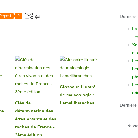
Derniers a
Repost
0
La
: 
Se 
d'o
Le
bén
phy
Le
Glossaire illustré
ori
de malacologie :
Clés de
Lamellibranches
Dernière 
me
détermination des
êtres vivants et des
Revue
roches de France -
3ème édition