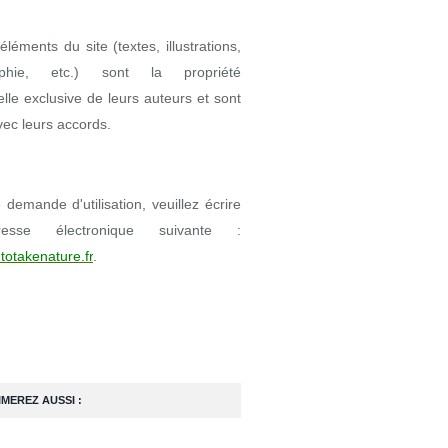
éléments du site (textes, illustrations,
aphie, etc.) sont la propriété
uelle exclusive de leurs auteurs et sont
avec leurs accords.
demande d'utilisation, veuillez écrire
resse électronique suivante :
totakenature.fr
.
IMEREZ AUSSI :