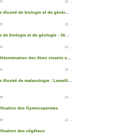
21
…
Glossaire illustré de biologie et de géologie - 3ème édition
21
…
Glossaire de biologie et de géologie - 3ème édition
21
…
Clés de détermination des êtres vivants et des roches de France - 3ème édition
21
…
Glossaire illustré de malacologie : Lamellibranches
20
…
sification des Gymnospermes
20
…
ification des végétaux