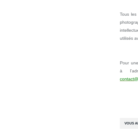
Tous les 
photogr
intellect
utilisés 
Pour une 
à l'ad
contact@
VOUS A