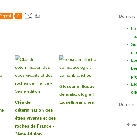
Derniers a
Repost
0
La
: 
Se 
d'o
Le
bén
phy
Le
Glossaire illustré
ori
de malacologie :
Clés de
Lamellibranches
Dernière 
me
détermination des
êtres vivants et des
Revue
roches de France -
3ème édition