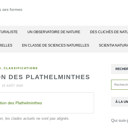
TURALISTE
UN OBSERVATOIRE DE NATURE
DES CLICHÉS DE NAT
RELLES
EN CLASSE DE SCIENCES NATURELLES
SCIENTIA NATUR
,
S
CLASSIFICATIONS
RECHE
ON DES PLATHELMINTHES
23 AOÛT 2020
À LA U
ation des Plathelminthes
on, les clades actuels ne sont pas alignés.
Qui suis-