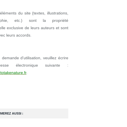
éléments du site (textes, illustrations,
aphie, etc.) sont la propriété
uelle exclusive de leurs auteurs et sont
avec leurs accords.
demande d'utilisation, veuillez écrire
resse électronique suivante :
totakenature.fr
.
IMEREZ AUSSI :