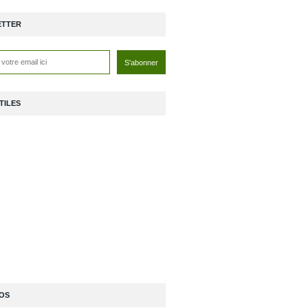
ETTER
TILES
OS