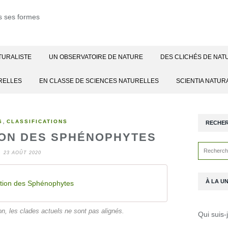
TURALISTE
UN OBSERVATOIRE DE NATURE
DES CLICHÉS DE NAT
RELLES
EN CLASSE DE SCIENCES NATURELLES
SCIENTIA NATUR
,
S
CLASSIFICATIONS
RECHE
ION DES SPHÉNOPHYTES
23 AOÛT 2020
À LA U
ation des Sphénophytes
on, les clades actuels ne sont pas alignés.
Qui suis-