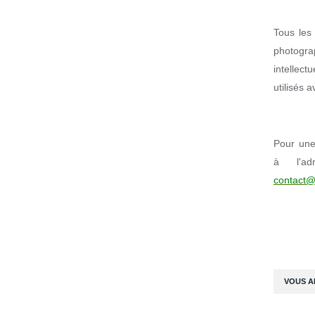
Tous les 
photogr
intellect
utilisés 
Pour une 
à l'ad
contact@
VOUS A