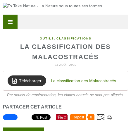
,
OUTILS
CLASSIFICATIONS
LA CLASSIFICATION DES
MALACOSTRACÉS
23 AOÛT 2020
Télécharger
La classification des Malacostracés
Par soucis de représentation, les clades actuels ne sont pas alignés.
PARTAGER CET ARTICLE
Repost
0