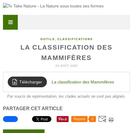
,
OUTILS
CLASSIFICATIONS
LA CLASSIFICATION DES
MAMMIFÈRES
23 AOÛT 2020
Télécharger
La classification des Mammifères
Par soucis de représentation, les clades actuels ne sont pas alignés.
PARTAGER CET ARTICLE
Repost
0