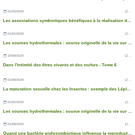
01/03/2026
…
Les associations symbiotiques bénéfiques à la réalisation des fonctions physiologiques de l’arbre
01/02/2026
…
Les sources hydrothermales : source originelle de la vie sur Terre ?
15/08/2025
…
Dans l'intimité des êtres vivants et des roches - Tome 6
01/08/2026
…
La maturation sexuelle chez les Insectes : exemple des Lépidoptères
01/02/2026
…
Les sources hydrothermales : source originelle de la vie sur Terre ?
01/08/2025
…
Quand une bactérie endosymbiotique influence la reproduction des Arthropodes