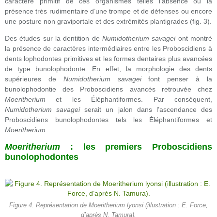
caractère primitif de ces organismes telles l’absence ou la
présence très rudimentaire d’une trompe et de défenses ou encore
une posture non graviportale et des extrémités plantigrades (fig. 3).
Des études sur la dentition de
Numidotherium savagei
ont montré
la présence de caractères intermédiaires entre les Proboscidiens à
dents lophodontes primitives et les formes dentaires plus avancées
de type bunolophodonte. En effet, la morphologie des dents
supérieures de
Numidotherium savagei
font penser à la
bunolophodontie des Proboscidiens avancés retrouvée chez
Moeritherium
et les Éléphantiformes. Par conséquent,
Numidotherium savagei
serait un jalon dans l’ascendance des
Proboscidiens bunolophodontes tels les Éléphantiformes et
Moeritherium
.
Moeritherium
: les premiers Proboscidiens
bunolophodontes
Figure 4. Représentation de Moeritherium lyonsi (illustration : E. Force,
d’après N. Tamura).