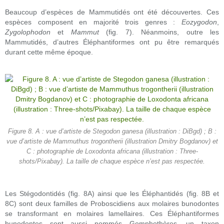
Beaucoup d’espèces de Mammutidés ont été découvertes. Ces
espèces composent en majorité trois genres :
Eozygodon
,
Zygolophodon
et
Mammut
(fig. 7). Néanmoins, outre les
Mammutidés, d’autres Éléphantiformes ont pu être remarqués
durant cette même époque.
Figure 8. A : vue d’artiste de Stegodon ganesa (illustration : DiBgd) ; B :
vue d’artiste de Mammuthus trogontherii (illustration Dmitry Bogdanov) et
C : photographie de Loxodonta africana (illustration : Three-
shots/Pixabay). La taille de chaque espèce n’est pas respectée.
Les Stégodontidés (fig. 8A) ainsi que les Éléphantidés (fig. 8B et
8C) sont deux familles de Proboscidiens aux molaires bunodontes
se transformant en molaires lamellaires. Ces Éléphantiformes
bunodontes sont aussi nommés Gomphothères, un taxon