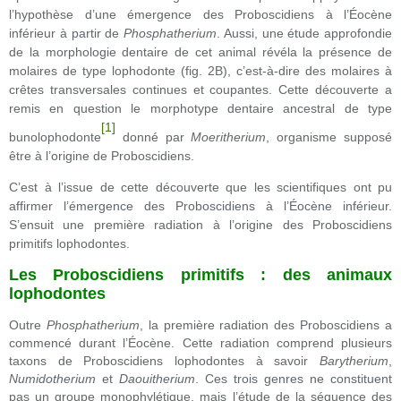
l’hypothèse d’une émergence des Proboscidiens à l’Éocène
inférieur à partir de
Phosphatherium
. Aussi, une étude approfondie
de la morphologie dentaire de cet animal révéla la présence de
molaires de type lophodonte (fig. 2B), c’est-à-dire des molaires à
crêtes transversales continues et coupantes. Cette découverte a
remis en question le morphotype dentaire ancestral de type
[1]
bunolophodonte
donné par
Moeritherium
, organisme supposé
être à l’origine de Proboscidiens.
C’est à l’issue de cette découverte que les scientifiques ont pu
affirmer l’émergence des Proboscidiens à l’Éocène inférieur.
S’ensuit une première radiation à l’origine des Proboscidiens
primitifs lophodontes.
Les Proboscidiens primitifs : des animaux
lophodontes
Outre
Phosphatherium
, la première radiation des Proboscidiens a
commencé durant l’Éocène. Cette radiation comprend plusieurs
taxons de Proboscidiens lophodontes à savoir
Barytherium
,
Numidotherium
et
Daouitherium
. Ces trois genres ne constituent
pas un groupe monophylétique, mais l’étude de la séquence des