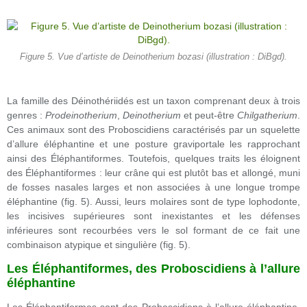
Figure 5. Vue d’artiste de Deinotherium bozasi (illustration : DiBgd).
La famille des Déinothériidés est un taxon comprenant deux à trois
genres :
Prodeinotherium
,
Deinotherium
et peut-être
Chilgatherium
.
Ces animaux sont des Proboscidiens caractérisés par un squelette
d’allure éléphantine et une posture graviportale les rapprochant
ainsi des Éléphantiformes. Toutefois, quelques traits les éloignent
des Éléphantiformes : leur crâne qui est plutôt bas et allongé, muni
de fosses nasales larges et non associées à une longue trompe
éléphantine (fig. 5). Aussi, leurs molaires sont de type lophodonte,
les incisives supérieures sont inexistantes et les défenses
inférieures sont recourbées vers le sol formant de ce fait une
combinaison atypique et singulière (fig. 5).
Les Éléphantiformes, des Proboscidiens à l’allure
éléphantine
Les Éléphantiformes sont des Proboscidiens à l’allure éléphantine,