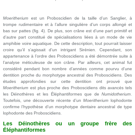
Moeritherium
est un Proboscidien de la taille d’un Sanglier, à
trompe rudimentaire et à l’allure singulière d’un corps allongé et
bas sur pattes (fig. 4). De plus, son crâne est d’une part primitif et
d’autre part constitué de spécialisations liées à un mode de vie
amphibie voire aquatique. De cette description, tout pourrait laisser
croire qu’il s’agissait d’un intrigant Sirénien. Cependant, son
appartenance à l’ordre des Proboscidiens a été démontrée suite à
l’analyse méticuleuse de son crâne. Par ailleurs, cet animal fut
considéré pendant bon nombre d’années comme pourvu d’une
dentition proche du morphotype ancestral des Proboscidiens. Des
études approfondies sur cette dentition ont prouvé que
Moeritherium
est plus proche des Proboscidiens dits avancés tels
les Déinothères et les Éléphantiformes que de
Numidotherium
.
Toutefois, une découverte récente d’un
Moeritherium
lophodonte
confirme l’hypothèse d’un morphotype dentaire ancestral de type
lophodonte des Proboscidiens.
Les Déinothères ou un groupe frère des
Éléphantiformes