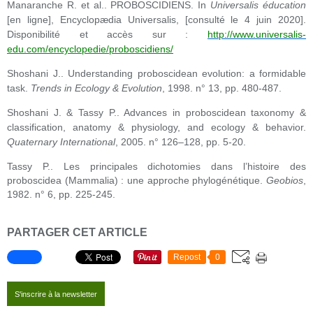
Manaranche R. et al.. PROBOSCIDIENS. In
Universalis
éducation
[en ligne], Encyclopædia Universalis, [consulté le 4 juin 2020].
Disponibilité et accès sur :
http://www.universalis-
edu.com/encyclopedie/proboscidiens/
Shoshani J.. Understanding proboscidean evolution: a formidable
task.
Trends in Ecology & Evolution
, 1998. n° 13, pp. 480-487.
Shoshani J. & Tassy P.. Advances in proboscidean taxonomy &
classification, anatomy & physiology, and ecology & behavior.
Quaternary International
, 2005. n° 126–128, pp. 5-20.
Tassy P.. Les principales dichotomies dans l’histoire des
proboscidea (Mammalia) : une approche phylogénétique.
Geobios
,
1982. n° 6, pp. 225-245.
PARTAGER CET ARTICLE
Repost
0
S'inscrire à la newsletter