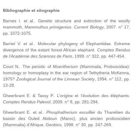
Bibliographie et sitographie
Barnes I. et al..
Genetic structure and extinction of the woolly
mammoth,
Mammuthus primigenius
.
Current Biology
, 2007. n° 17,
pp. 1072-1075.
Barriel V. et al.. Molecular phylogeny of Elephantidae. Extreme
divergence of the extant forest African elephant.
Comptes Rendus
de l’Académie des Sciences de Paris
, 1999. n° 322, pp. 447-454.
Court N.. The periotic of
Moeritherium
(Mammalia, Proboscidea):
homology or homoplasy in the ear region of Tethytheria McKenna,
1975?
Zoological Journal of the Linnean Society
, 1994. n° 112, pp.
13-28.
Gheerbrant E. & Tassy P..
L’origine et l’évolution des éléphants.
Comptes Rendus Palevol
, 2009. n° 8, pp. 281-294.
Gheerbrant E. et al..
Phosphatherium escuilliei
du Thanétien du
bassin des Ouled Abdoun (Maroc), plus ancien proboscidien
(Mammalia) d’Afrique.
Geobios
, 1998. n° 30, pp. 247-269.