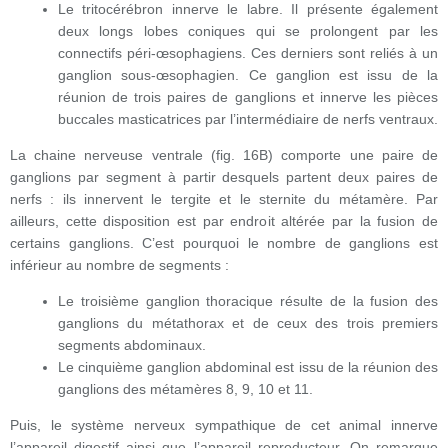
Le tritocérébron innerve le labre. Il présente également
deux longs lobes coniques qui se prolongent par les
connectifs péri-œsophagiens. Ces derniers sont reliés à un
ganglion sous-œsophagien. Ce ganglion est issu de la
réunion de trois paires de ganglions et innerve les pièces
buccales masticatrices par l’intermédiaire de nerfs ventraux.
La chaine nerveuse ventrale (fig. 16B) comporte une paire de
ganglions par segment à partir desquels partent deux paires de
nerfs : ils innervent le tergite et le sternite du métamère. Par
ailleurs, cette disposition est par endroit altérée par la fusion de
certains ganglions. C’est pourquoi le nombre de ganglions est
inférieur au nombre de segments :
Le troisième ganglion thoracique résulte de la fusion des
ganglions du métathorax et de ceux des trois premiers
segments abdominaux.
Le cinquième ganglion abdominal est issu de la réunion des
ganglions des métamères 8, 9, 10 et 11.
Puis, le système nerveux sympathique de cet animal innerve
l’appareil digestif ainsi que l’appareil reproducteur. On remarque