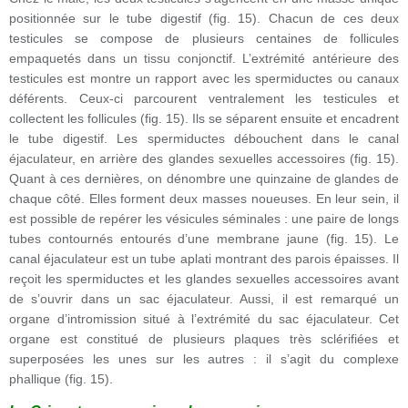
positionnée sur le tube digestif (fig. 15). Chacun de ces deux
testicules se compose de plusieurs centaines de follicules
empaquetés dans un tissu conjonctif. L’extrémité antérieure des
testicules est montre un rapport avec les spermiductes ou canaux
déférents. Ceux-ci parcourent ventralement les testicules et
collectent les follicules (fig. 15). Ils se séparent ensuite et encadrent
le tube digestif. Les spermiductes débouchent dans le canal
éjaculateur, en arrière des glandes sexuelles accessoires (fig. 15).
Quant à ces dernières, on dénombre une quinzaine de glandes de
chaque côté. Elles forment deux masses noueuses. En leur sein, il
est possible de repérer les vésicules séminales : une paire de longs
tubes contournés entourés d’une membrane jaune (fig. 15). Le
canal éjaculateur est un tube aplati montrant des parois épaisses. Il
reçoit les spermiductes et les glandes sexuelles accessoires avant
de s’ouvrir dans un sac éjaculateur. Aussi, il est remarqué un
organe d’intromission situé à l’extrémité du sac éjaculateur. Cet
organe est constitué de plusieurs plaques très sclérifiées et
superposées les unes sur les autres : il s’agit du complexe
phallique (fig. 15).