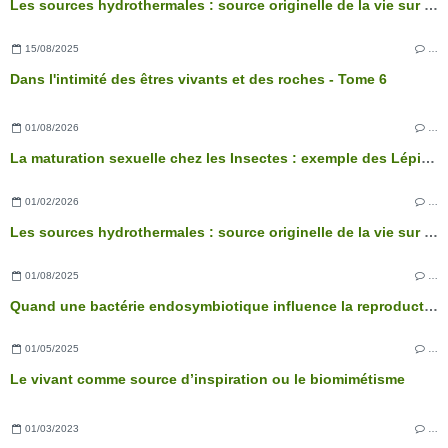
Les sources hydrothermales : source originelle de la vie sur Terre ?
15/08/2025
…
Dans l'intimité des êtres vivants et des roches - Tome 6
01/08/2026
…
La maturation sexuelle chez les Insectes : exemple des Lépidoptères
01/02/2026
…
Les sources hydrothermales : source originelle de la vie sur Terre ?
01/08/2025
…
Quand une bactérie endosymbiotique influence la reproduction des Arthropodes
01/05/2025
…
Le vivant comme source d’inspiration ou le biomimétisme
01/03/2023
…