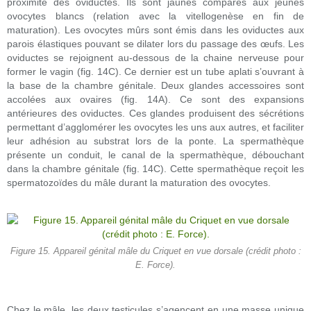
proximité des oviductes. Ils sont jaunes comparés aux jeunes
ovocytes blancs (relation avec la vitellogenèse en fin de
maturation). Les ovocytes mûrs sont émis dans les oviductes aux
parois élastiques pouvant se dilater lors du passage des œufs. Les
oviductes se rejoignent au-dessous de la chaine nerveuse pour
former le vagin (fig. 14C). Ce dernier est un tube aplati s’ouvrant à
la base de la chambre génitale. Deux glandes accessoires sont
accolées aux ovaires (fig. 14A). Ce sont des expansions
antérieures des oviductes. Ces glandes produisent des sécrétions
permettant d’agglomérer les ovocytes les uns aux autres, et faciliter
leur adhésion au substrat lors de la ponte. La spermathèque
présente un conduit, le canal de la spermathèque, débouchant
dans la chambre génitale (fig. 14C). Cette spermathèque reçoit les
spermatozoïdes du mâle durant la maturation des ovocytes.
Figure 15. Appareil génital mâle du Criquet en vue dorsale (crédit photo :
E. Force).
Chez le mâle, les deux testicules s’agencent en une masse unique