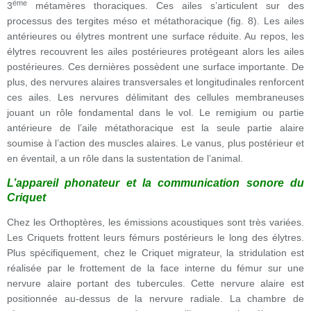
ème
3
métamères thoraciques. Ces ailes s’articulent sur des
processus des tergites méso et métathoracique (fig. 8). Les ailes
antérieures ou élytres montrent une surface réduite. Au repos, les
élytres recouvrent les ailes postérieures protégeant alors les ailes
postérieures. Ces dernières possèdent une surface importante. De
plus, des nervures alaires transversales et longitudinales renforcent
ces ailes. Les nervures délimitant des cellules membraneuses
jouant un rôle fondamental dans le vol. Le remigium ou partie
antérieure de l’aile métathoracique est la seule partie alaire
soumise à l’action des muscles alaires. Le vanus, plus postérieur et
en éventail, a un rôle dans la sustentation de l’animal.
L’appareil phonateur et la communication sonore du
Criquet
Chez les Orthoptères, les émissions acoustiques sont très variées.
Les Criquets frottent leurs fémurs postérieurs le long des élytres.
Plus spécifiquement, chez le Criquet migrateur, la stridulation est
réalisée par le frottement de la face interne du fémur sur une
nervure alaire portant des tubercules. Cette nervure alaire est
positionnée au-dessus de la nervure radiale. La chambre de