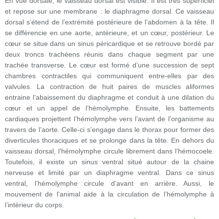
En vue dorsale, le vaisseau dorsal est visible. Il est très superficiel
et repose sur une membrane : le diaphragme dorsal. Ce vaisseau
dorsal s’étend de l’extrémité postérieure de l’abdomen à la tête. Il
se différencie en une aorte, antérieure, et un cœur, postérieur. Le
cœur se situe dans un sinus péricardique et se retrouve bordé par
deux troncs trachéens réunis dans chaque segment par une
trachée transverse. Le cœur est formé d’une succession de sept
chambres contractiles qui communiquent entre-elles par des
valvules. La contraction de huit paires de muscles aliformes
entraine l’abaissement du diaphragme et conduit à une dilation du
cœur et un appel de l’hémolymphe. Ensuite, les battements
cardiaques projettent l’hémolymphe vers l’avant de l’organisme au
travers de l’aorte. Celle-ci s’engage dans le thorax pour former des
diverticules thoraciques et se prolonge dans la tête. En dehors du
vaisseau dorsal, l’hémolymphe circule librement dans l’hémocoele.
Toutefois, il existe un sinus ventral situé autour de la chaine
nerveuse et limité par un diaphragme ventral. Dans ce sinus
ventral, l’hémolymphe circule d’avant en arrière. Aussi, le
mouvement de l’animal aide à la circulation de l’hémolymphe à
l’intérieur du corps.