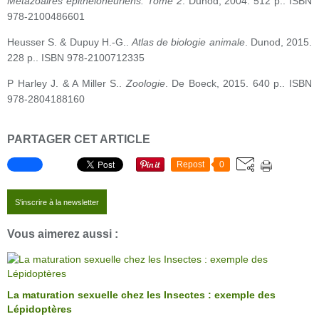
Métazoaires épithéloneuriens. Tome 2
. Dunod, 2004. 512 p.. ISBN
978-2100486601
Heusser S. & Dupuy H.-G..
Atlas de biologie animale
. Dunod, 2015.
228 p.. ISBN 978-2100712335
P Harley J. & A Miller S..
Zoologie
. De Boeck, 2015. 640 p.. ISBN
978-2804188160
PARTAGER CET ARTICLE
Repost
0
S'inscrire à la newsletter
Vous aimerez aussi :
La maturation sexuelle chez les Insectes : exemple des
Lépidoptères