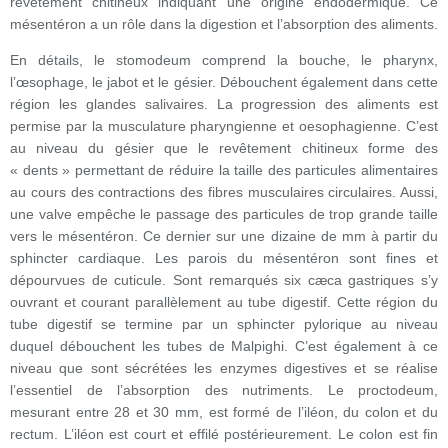
revêtement chitineux indiquant une origine endodermique. Ce
mésentéron a un rôle dans la digestion et l’absorption des aliments.
En détails, le stomodeum comprend la bouche, le pharynx,
l’œsophage, le jabot et le gésier. Débouchent également dans cette
région les glandes salivaires. La progression des aliments est
permise par la musculature pharyngienne et oesophagienne. C’est
au niveau du gésier que le revêtement chitineux forme des
« dents » permettant de réduire la taille des particules alimentaires
au cours des contractions des fibres musculaires circulaires. Aussi,
une valve empêche le passage des particules de trop grande taille
vers le mésentéron. Ce dernier sur une dizaine de mm à partir du
sphincter cardiaque. Les parois du mésentéron sont fines et
dépourvues de cuticule. Sont remarqués six cæca gastriques s’y
ouvrant et courant parallèlement au tube digestif. Cette région du
tube digestif se termine par un sphincter pylorique au niveau
duquel débouchent les tubes de Malpighi. C’est également à ce
niveau que sont sécrétées les enzymes digestives et se réalise
l’essentiel de l’absorption des nutriments. Le proctodeum,
mesurant entre 28 et 30 mm, est formé de l’iléon, du colon et du
rectum. L’iléon est court et effilé postérieurement. Le colon est fin