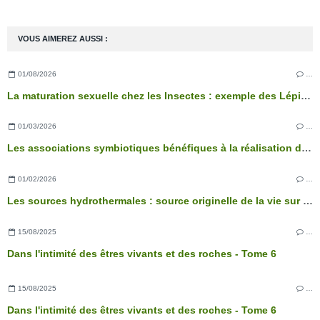
VOUS AIMEREZ AUSSI :
01/08/2026
…
La maturation sexuelle chez les Insectes : exemple des Lépidoptères
01/03/2026
…
Les associations symbiotiques bénéfiques à la réalisation des fonctions physiologiques de l’arbre
01/02/2026
…
Les sources hydrothermales : source originelle de la vie sur Terre ?
15/08/2025
…
Dans l'intimité des êtres vivants et des roches - Tome 6
15/08/2025
…
Dans l'intimité des êtres vivants et des roches - Tome 6