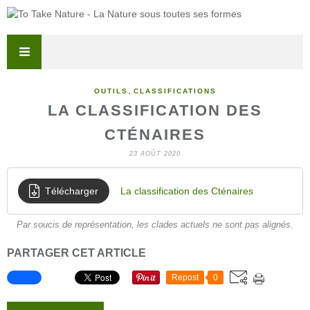
,
OUTILS
CLASSIFICATIONS
LA CLASSIFICATION DES
CTÉNAIRES
23 AOÛT 2020
Télécharger
La classification des Cténaires
Par soucis de représentation, les clades actuels ne sont pas alignés.
PARTAGER CET ARTICLE
Repost
0