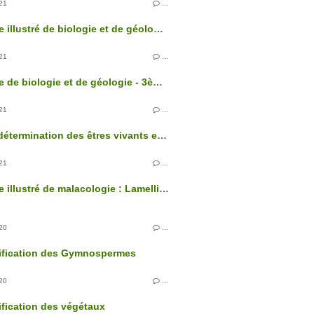
21
…
Glossaire illustré de biologie et de géologie - 3ème édition
21
…
Glossaire de biologie et de géologie - 3ème édition
21
…
Clés de détermination des êtres vivants et des roches de France - 3ème édition
21
…
Glossaire illustré de malacologie : Lamellibranches
20
…
sification des Gymnospermes
20
…
ification des végétaux