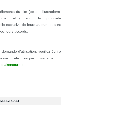
éléments du site (textes, illustrations,
aphie, etc.) sont la propriété
uelle exclusive de leurs auteurs et sont
avec leurs accords.
demande d'utilisation, veuillez écrire
resse électronique suivante :
totakenature.fr
.
IMEREZ AUSSI :