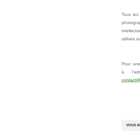
Tous les 
photogr
intellect
utilisés 
Pour une 
à l'ad
contact@
VOUS A