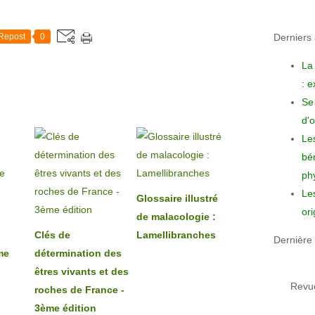
Derniers a
Repost
0
La
: 
Se 
d'o
Le
bén
phy
Le
Glossaire illustré
ori
de malacologie :
Clés de
Lamellibranches
Dernière 
me
détermination des
êtres vivants et des
Revue
roches de France -
3ème édition