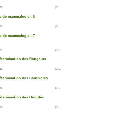
20
…
e de mammalogie : U
20
…
e de mammalogie : T
20
…
étermination des Rongeurs
20
…
étermination des Carnivores
20
…
étermination des Ongulés
20
…