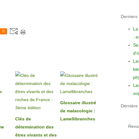
Derniers a
La
0
: 
Se 
d'o
Le
bén
phy
Le
ori
Glossaire illustré
Dernière 
de malacologie :
Clés de
Lamellibranches
Revue
me
détermination des
êtres vivants et des