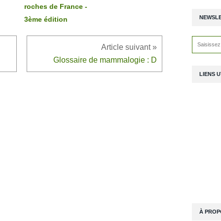
roches de France -
NEWSL
3ème édition
Glossaire de mammalogie : D
LIENS U
À PROP