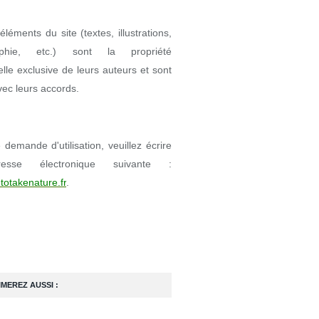
éléments du site (textes, illustrations,
aphie, etc.) sont la propriété
uelle exclusive de leurs auteurs et sont
avec leurs accords.
demande d'utilisation, veuillez écrire
resse électronique suivante :
totakenature.fr
.
IMEREZ AUSSI :