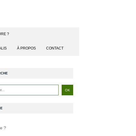
URE ?
ALIS
À PROPOS
CONTACT
RCHE
NE
je ?