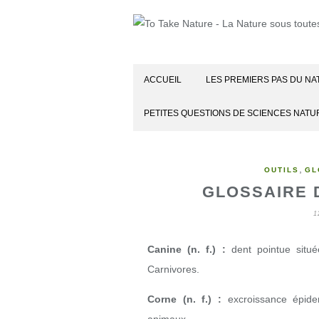
ACCUEIL
LES PREMIERS PAS DU NA
PETITES QUESTIONS DE SCIENCES NATU
,
OUTILS
GL
GLOSSAIRE 
1
Canine (n. f.) :
dent pointue située
Carnivores.
Corne (n. f.) :
excroissance épider