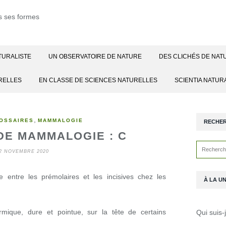
TURALISTE
UN OBSERVATOIRE DE NATURE
DES CLICHÉS DE NAT
RELLES
EN CLASSE DE SCIENCES NATURELLES
SCIENTIA NATUR
,
OSSAIRES
MAMMALOGIE
RECHE
DE MAMMALOGIE : C
2 NOVEMBRE 2020
 entre les prémolaires et les incisives chez les
À LA U
mique, dure et pointue, sur la tête de certains
Qui suis-