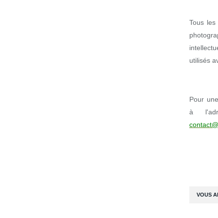
Tous les 
photogr
intellect
utilisés 
Pour une 
à l'ad
contact@
VOUS A