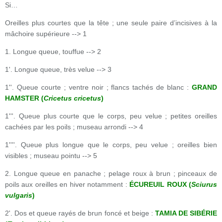
Si…
Oreilles plus courtes que la tête ; une seule paire d’incisives à la
mâchoire supérieure --> 1
1. Longue queue, touffue --> 2
1'. Longue queue, très velue --> 3
1''. Queue courte ; ventre noir ; flancs tachés de blanc :
GRAND
HAMSTER (
Cricetus cricetus
)
1'''. Queue plus courte que le corps, peu velue ; petites oreilles
cachées par les poils ; museau arrondi --> 4
1''''. Queue plus longue que le corps, peu velue ; oreilles bien
visibles ; museau pointu --> 5
2. Longue queue en panache ; pelage roux à brun ; pinceaux de
poils aux oreilles en hiver notamment :
ÉCUREUIL ROUX (
Sciurus
vulgaris
)
2'. Dos et queue rayés de brun foncé et beige :
TAMIA DE SIBÉRIE