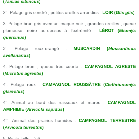
(
Tamias sibiricus
)
2''. Pelage gris cendré ; petites oreilles arrondies :
LOIR (
Glis glis
)
3. Pelage brun gris avec un maque noir ; grandes oreilles ; queue
plumeuse, noire au-dessus à l’extrémité :
LÉROT (
Eliomys
quercinus
)
3'. Pelage roux-orangé :
MUSCARDIN (
Muscardinus
avellanarius
)
4. Pelage brun ; queue très courte :
CAMPAGNOL AGRESTE
(
Microtus agrestis
)
4'. Pelage roux :
CAMPAGNOL ROUSSÂTRE (
Clethrionomys
glareolus
)
4''. Animal au bord des ruisseaux et mares :
CAMPAGNOL
AMPHIBIE (
Arvicola sapidus
)
4'''. Animal des prairies humides :
CAMPAGNOL TERRESTRE
(
Arvicola terrestris
)
5. Petite taille --> 6