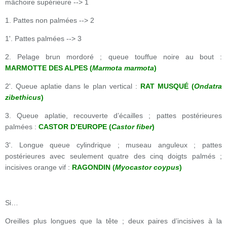
mâchoire supérieure --> 1
1. Pattes non palmées --> 2
1'. Pattes palmées --> 3
2. Pelage brun mordoré ; queue touffue noire au bout :
MARMOTTE DES ALPES (
Marmota marmota
)
2'. Queue aplatie dans le plan vertical :
RAT MUSQUÉ (
Ondatra
zibethicus
)
3. Queue aplatie, recouverte d’écailles ; pattes postérieures
palmées :
CASTOR D’EUROPE (
Castor fiber
)
3'. Longue queue cylindrique ; museau anguleux ; pattes
postérieures avec seulement quatre des cinq doigts palmés ;
incisives orange vif :
RAGONDIN (
Myocastor coypus
)
Si…
Oreilles plus longues que la tête ; deux paires d’incisives à la