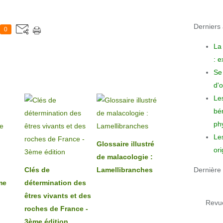
Derniers a
0
La
: 
Se 
d'o
Le
bén
phy
Le
Glossaire illustré
ori
de malacologie :
Dernière 
Clés de
Lamellibranches
me
détermination des
êtres vivants et des
Revue
roches de France -
3ème édition