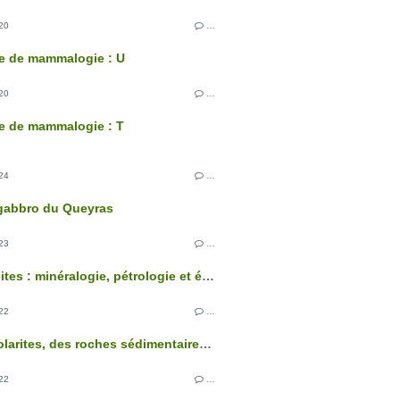
20
…
e de mammalogie : U
20
…
e de mammalogie : T
24
…
gabbro du Queyras
23
…
Les granites : minéralogie, pétrologie et évolution
22
…
Les radiolarites, des roches sédimentaires siliceuses d’origine biochimique
22
…