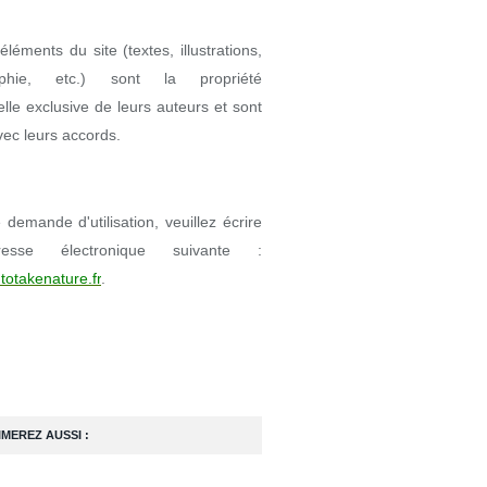
éléments du site (textes, illustrations,
aphie, etc.) sont la propriété
uelle exclusive de leurs auteurs et sont
avec leurs accords.
demande d'utilisation, veuillez écrire
resse électronique suivante :
totakenature.fr
.
IMEREZ AUSSI :