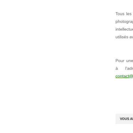
Tous les 
photogr
intellect
utilisés 
Pour une 
à l'ad
contact@
VOUS A