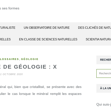
TURALISTE
UN OBSERVATOIRE DE NATURE
DES CLICHÉS DE NAT
RELLES
EN CLASSE DE SCIENCES NATURELLES
SCIENTIA NATUR
,
LOSSAIRES
GÉOLOGIE
RECHE
 DE GÉOLOGIE : X
11 OCTOBRE 2020
éral qui, bien que cristallisé, se présente avec des
À LA U
lier le cas lorsque le minéral remplit les espaces
Qui suis-