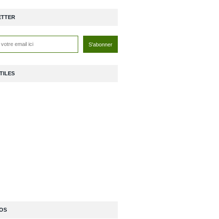
ETTER
TILES
OS