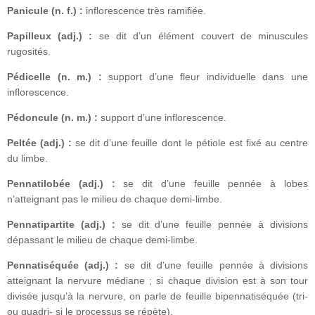
Panicule (n. f.) :
inflorescence très ramifiée.
Papilleux (adj.) :
se dit d’un élément couvert de minuscules
rugosités.
Pédicelle (n. m.) :
support d’une fleur individuelle dans une
inflorescence.
Pédoncule (n. m.) :
support d’une inflorescence.
Peltée (adj.) :
se dit d’une feuille dont le pétiole est fixé au centre
du limbe.
Pennatilobée (adj.) :
se dit d’une feuille pennée à lobes
n’atteignant pas le milieu de chaque demi-limbe.
Pennatipartite (adj.) :
se dit d’une feuille pennée à divisions
dépassant le milieu de chaque demi-limbe.
Pennatiséquée (adj.) :
se dit d’une feuille pennée à divisions
atteignant la nervure médiane ; si chaque division est à son tour
divisée jusqu’à la nervure, on parle de feuille bipennatiséquée (tri-
ou quadri- si le processus se répète).