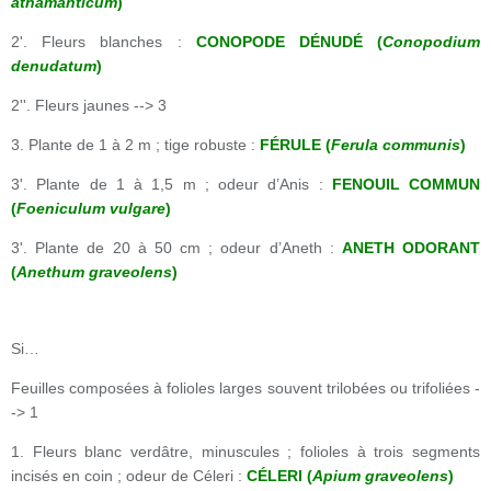
athamanticum
)
2'. Fleurs blanches :
CONOPODE DÉNUDÉ (
Conopodium
denudatum
)
2''. Fleurs jaunes --> 3
3. Plante de 1 à 2 m ; tige robuste :
FÉRULE (
Ferula communis
)
3'. Plante de 1 à 1,5 m ; odeur d’Anis :
FENOUIL COMMUN
(
Foeniculum vulgare
)
3'. Plante de 20 à 50 cm ; odeur d’Aneth :
ANETH ODORANT
(
Anethum graveolens
)
Si…
Feuilles composées à folioles larges souvent trilobées ou trifoliées -
-> 1
1. Fleurs blanc verdâtre, minuscules ; folioles à trois segments
incisés en coin ; odeur de Céleri :
CÉLERI (
Apium graveolens
)