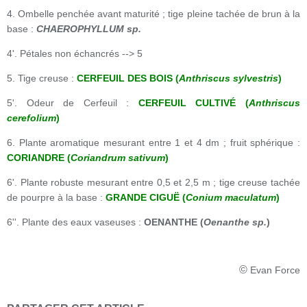
4. Ombelle penchée avant maturité ; tige pleine tachée de brun à la
base :
CHAEROPHYLLUM sp.
4'. Pétales non échancrés --> 5
5. Tige creuse :
CERFEUIL DES BOIS (
Anthriscus sylvestris
)
5'. Odeur de Cerfeuil :
CERFEUIL CULTIVÉ (
Anthriscus
cerefolium
)
6. Plante aromatique mesurant entre 1 et 4 dm ; fruit sphérique :
CORIANDRE (
Coriandrum sativum
)
6'. Plante robuste mesurant entre 0,5 et 2,5 m ; tige creuse tachée
de pourpre à la base :
GRANDE CIGUË (
Conium maculatum
)
6''. Plante des eaux vaseuses :
OENANTHE (
Oenanthe sp.
)
©
Evan Force