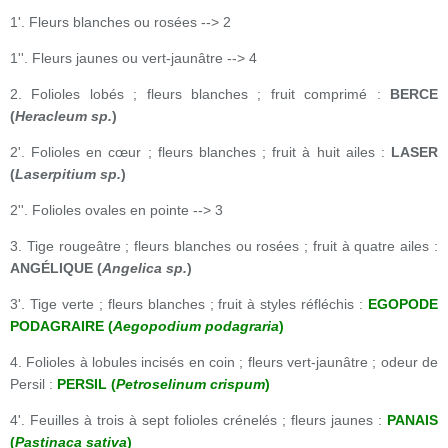
1'. Fleurs blanches ou rosées --> 2
1''. Fleurs jaunes ou vert-jaunâtre --> 4
2. Folioles lobés ; fleurs blanches ; fruit comprimé :
BERCE
(
Heracleum sp.
)
2'. Folioles en cœur ; fleurs blanches ; fruit à huit ailes :
LASER
(
Laserpitium sp.
)
2''. Folioles ovales en pointe --> 3
3. Tige rougeâtre ; fleurs blanches ou rosées ; fruit à quatre ailes :
ANGÉLIQUE (
Angelica sp.
)
3'. Tige verte ; fleurs blanches ; fruit à styles réfléchis :
EGOPODE
PODAGRAIRE (
Aegopodium podagraria
)
4. Folioles à lobules incisés en coin ; fleurs vert-jaunâtre ; odeur de
Persil :
PERSIL (
Petroselinum crispum
)
4'. Feuilles à trois à sept folioles crénelés ; fleurs jaunes :
PANAIS
(
Pastinaca sativa
)