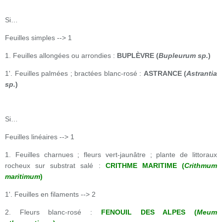
Si…
Feuilles simples --> 1
1. Feuilles allongées ou arrondies :
BUPLÈVRE (
Bupleurum sp.
)
1'. Feuilles palmées ; bractées blanc-rosé :
ASTRANCE (
Astrantia
sp.
)
Si…
Feuilles linéaires --> 1
1. Feuilles charnues ; fleurs vert-jaunâtre ; plante de littoraux
rocheux sur substrat salé :
CRITHME MARITIME (
Crithmum
maritimum
)
1'. Feuilles en filaments --> 2
2. Fleurs blanc-rosé :
FENOUIL DES ALPES (
Meum