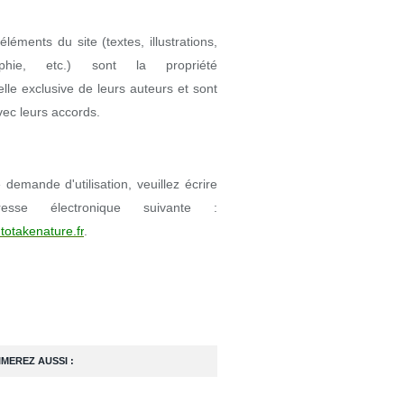
éléments du site (textes, illustrations,
aphie, etc.) sont la propriété
uelle exclusive de leurs auteurs et sont
avec leurs accords.
demande d'utilisation, veuillez écrire
resse électronique suivante :
totakenature.fr
.
IMEREZ AUSSI :