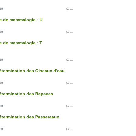
20
…
e de mammalogie : U
20
…
e de mammalogie : T
20
…
étermination des Oiseaux d'eau
20
…
étermination des Rapaces
20
…
étermination des Passereaux
20
…