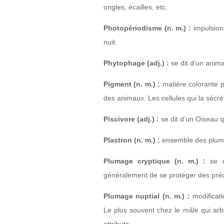
ongles, écailles, etc.
Photopériodisme (n. m.) :
impulsion 
nuit.
Phytophage (adj.) :
se dit d’un anim
Pigment (n. m.) :
matière colorante p
des animaux. Les cellules qui la sécrè
Piscivore (adj.) :
se dit d’un Oiseau q
Plastron (n. m.) :
ensemble des plumes
Plumage cryptique (n. m.) :
se d
généralement de se protéger des pré
Plumage nuptial (n. m.) :
modificat
Le plus souvent chez le mâle qui arbo