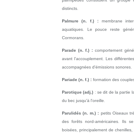
palmipèdes constituent un groupe 
distincts.
Palmure (n. f.) :
membrane interdi
aquatiques. Le pouce reste génér
Cormorans.
Parade (n. f.) :
comportement généra
avant l'accouplement.
Les différente
accompagnées d'émissions sonores.
Pariade (n. f.) :
formation des couples
Parotique (adj.)
: se dit de la partie 
du bec jusqu'à l'oreille.
Parulidés (n. m.) :
petits Oiseaux trè
des forêts nord-américaines. Ils se
boisées, principalement de chenilles, 