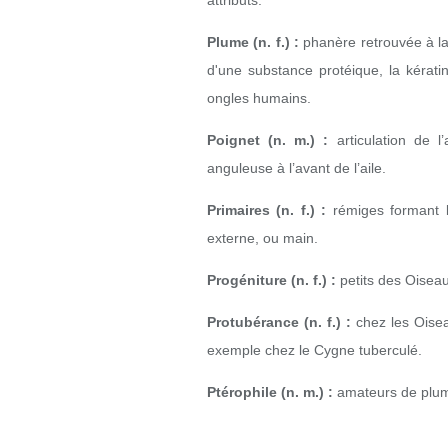
attributs.
Plume (n. f.) :
phanère retrouvée à la 
d'une substance protéique, la kérati
ongles humains.
Poignet (n. m.) :
articulation de l’
anguleuse à l’avant de l’aile.
Primaires (n. f.) :
rémiges formant la
externe, ou main.
Progéniture (n. f.) :
petits des Oiseau
Protubérance (n. f.) :
chez les Oiseau
exemple chez le Cygne tuberculé.
Ptérophile (n. m.) :
amateurs de plum