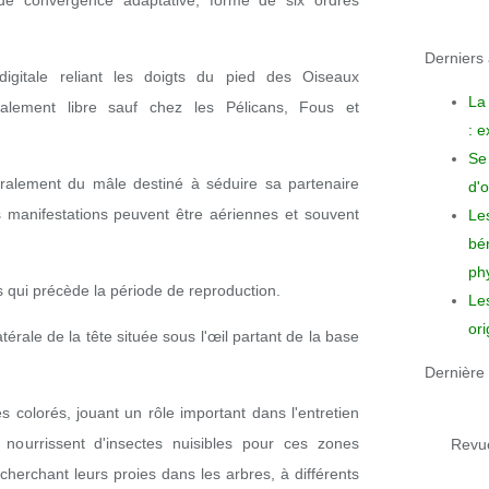
de convergence adaptative, formé de six ordres
Derniers a
gitale reliant les doigts du pied des Oiseaux
La
alement libre sauf chez les Pélicans, Fous et
: 
Se 
lement du mâle destiné à séduire sa partenaire
d'o
s manifestations peuvent être aériennes et souvent
Le
bén
phy
 qui précède la période de reproduction.
Le
ori
latérale de la tête située sous l'œil partant de la base
Dernière 
s colorés, jouant un rôle important dans l'entretien
 nourrissent d'insectes nuisibles pour ces zones
Revue
cherchant leurs proies dans les arbres, à différents