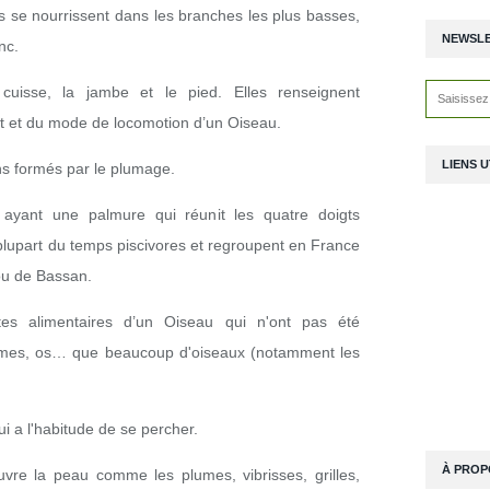
 se nourrissent dans les branches les plus basses,
NEWSL
nc.
cuisse, la jambe et le pied. Elles renseignent
at et du mode de locomotion d’un Oiseau.
LIENS U
s formés par le plumage.
ayant une palmure qui réunit les quatre doigts
plupart du temps piscivores et regroupent en France
ou de Bassan.
es alimentaires d’un Oiseau qui n'ont pas été
plumes, os… que beaucoup d'oiseaux (notamment les
i a l'habitude de se percher.
À PROP
vre la peau comme les plumes, vibrisses, grilles,