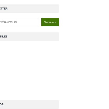
ETTER
TILES
OS