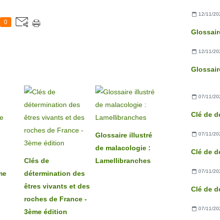
12/11/20
0
Glossair
12/11/20
Glossair
07/11/20
Clé de d
07/11/20
Glossaire illustré
de malacologie :
Clé de d
Clés de
Lamellibranches
07/11/20
me
détermination des
êtres vivants et des
Clé de d
roches de France -
07/11/20
3ème édition