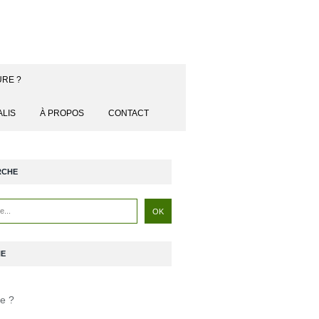
URE ?
ALIS
À PROPOS
CONTACT
RCHE
NE
je ?